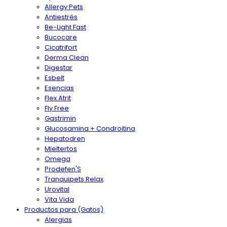
Allergy Pets
Antiestrés
Be-Light Fast
Bucocare
Cicatrifort
Derma Clean
Digestar
Esbelt
Esencias
Flex Atrit
Fly Free
Gastrimin
Glucosamina + Condroitina
Hepatodren
Mieltertos
Omega
Prodefen'S
Tranquipets Relax
Urovital
Vita Vida
Productos para (Gatos)
Alergias