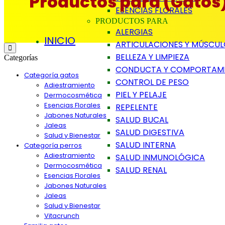
Productos para (Gatos
ESENCIAS FLORALES
PRODUCTOS PARA
ALERGIAS
INICIO
ARTICULACIONES Y MÚSCU
BELLEZA Y LIMPIEZA
Categorías
CONDUCTA Y COMPORTAM
Categoría gatos
CONTROL DE PESO
Adiestramiento
PIEL Y PELAJE
Dermocosmética
Esencias Florales
REPELENTE
Jabones Naturales
SALUD BUCAL
Jaleas
SALUD DIGESTIVA
Salud y Bienestar
SALUD INTERNA
Categoría perros
Adiestramiento
SALUD INMUNOLÓGICA
Dermocosmética
SALUD RENAL
Esencias Florales
Jabones Naturales
Jaleas
Salud y Bienestar
Vitacrunch