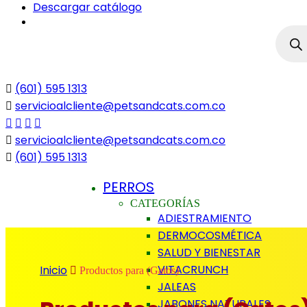
Descargar catálogo
Búsqu
de
produc
(601) 595 1313
servicioalcliente@petsandcats.com.co
servicioalcliente@petsandcats.com.co
(601) 595 1313
PERROS
CATEGORÍAS
ADIESTRAMIENTO
DERMOCOSMÉTICA
SALUD Y BIENESTAR
VITACRUNCH
Inicio
Productos para (Gatos)
JALEAS
JABONES NATURALES