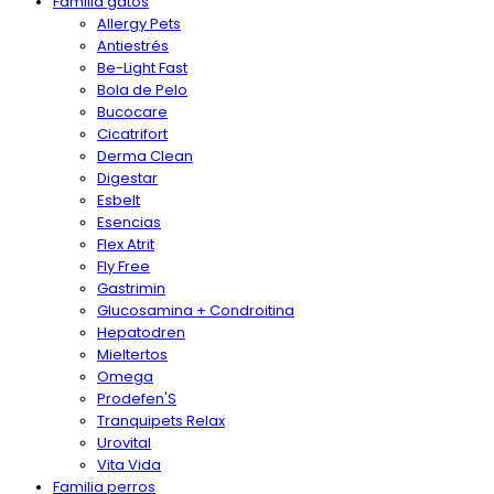
Familia gatos
Allergy Pets
Antiestrés
Be-Light Fast
Bola de Pelo
Bucocare
Cicatrifort
Derma Clean
Digestar
Esbelt
Esencias
Flex Atrit
Fly Free
Gastrimin
Glucosamina + Condroitina
Hepatodren
Mieltertos
Omega
Prodefen'S
Tranquipets Relax
Urovital
Vita Vida
Familia perros