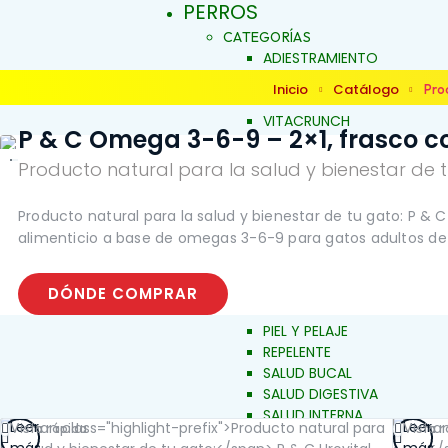
PERROS
CATEGORÍAS
ADIESTRAMIENTO
DERMOCOSMÉTICA
Inicio
Catálogo
Pro
SALUD Y BIENESTAR
VITACRUNCH
P & C Omega 3-6-9 – 2×1, frasco c
JALEAS
JABONES NATURALES
Producto natural para la salud y bienestar de t
ESENCIAS FLORALES
PRODUCTOS PARA
Producto natural para la salud y bienestar de tu gato: P &
ALERGIAS
INICIO
alimenticio a base de omegas 3-6-9 para gatos adultos de 
ARTICULACIONES Y MÚSCU
BELLEZA Y LIMPIEZA
CONDUCTA Y COMPORTAM
DÓNDE COMPRAR
CONTROL DE PESO
PIEL Y PELAJE
REPELENTE
SALUD BUCAL
SALUD DIGESTIVA
SALUD INTERNA
Leer
Leer
Vista rápida
Vista 
SALUD INMUNOLÓGICA