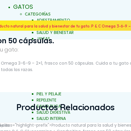
GATOS
CATEGORÍAS
ADIESTRAMIENTO
DERMOCOSMÉTICA
ducto natural para la salud y bienestar de tu gato: P & C Omega 3-6-9 – 
SALUD Y BIENESTAR
JALEAS
on 50 cápsulas.
JABONES NATURALES
u gato:
ESENCIAS FLORALES
PRODUCTOS PARA
ALERGIAS
 C Omega 3-6-9 – 2×1, frasco con 50 cápsulas. Cuida a tu gato
FAMILIAS
ARTICULACIONES Y MÚSCULOS
todas las razas.
LOS
BELLEZA Y LIMPIEZA
CONDUCTA Y COMPORTAMIENTO
IENTO
CONTROL DE PESO
PIEL Y PELAJE
REPELENTE
Productos Relacionados
SALUD BUCAL
SALUD DIGESTIVA
SALUD INTERNA
SALUD INMUNOLÓGICA
rápida
SALUD RENAL