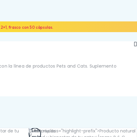
2×1, frasco con 50 cápsulas.
 con la línea de productos Pets and Cats. Suplemento
NOSOTROS
ALIADOS
CONTÁCTANOS
Leer
Vista rápida