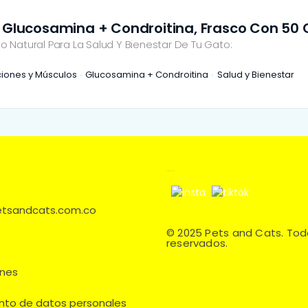
 Glucosamina + Condroitina, Frasco Con 50 
o Natural Para La Salud Y Bienestar De Tu Gato:
ciones y Músculos
Glucosamina + Condroitina
Salud y Bienestar
Síguenos en:
petsandcats.com.co
© 2025 Pets and Cats. Tod
reservados.
ones
ento de datos personales