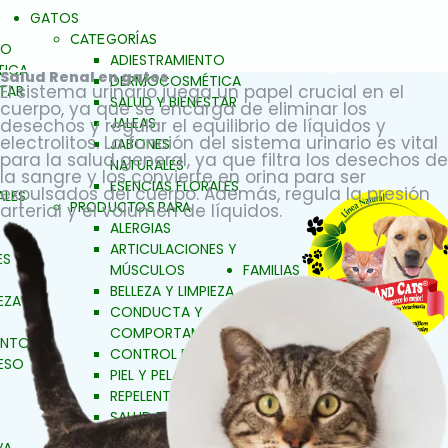
GATOS
CATEGORÍAS
TO
ADIESTRAMIENTO
ICA
Salud Renal en gatos
DERMOCOSMÉTICA
El sistema urinario juega un papel crucial en el
STAR
SALUD Y BIENESTAR
cuerpo, ya que se encarga de eliminar los
JALEAS
desechos y regular el equilibrio de líquidos y
electrolitos. La función del sistema urinario es vital
JABONES
para la salud general, ya que filtra los desechos de
NATURALES
la sangre y los convierte en orina para ser
ESENCIAS FLORALES
expulsados del cuerpo. Además, regula la presión
ALES
PRODUCTOS PARA
arterial y el volumen de líquidos.
ALERGIAS
ARTICULACIONES Y
S Y
MÚSCULOS
FAMILIAS
BELLEZA Y LIMPIEZA
EZA
CONDUCTA Y
COMPORTAMIENTO
ENTO
CONTROL DE PESO
ESO
PIEL Y PELAJE
REPELENTE
SALUD BUCAL
SALUD DIGESTIVA