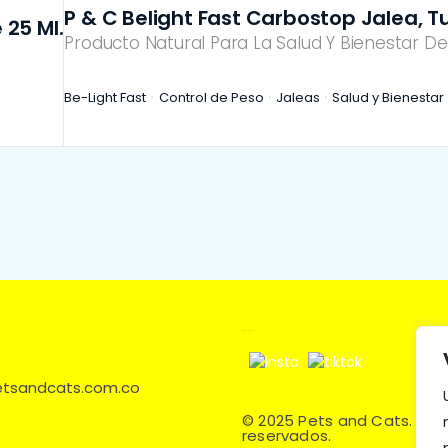
P & C Belight Fast Carbostop Jalea, T
 25 Ml.
Producto Natural Para La Salud Y Bienestar De
Be-Light Fast
Control de Peso
Jaleas
Salud y Bienestar
Síguenos en:
petsandcats.com.co
© 2025 Pets and Cats. Tod
reservados.