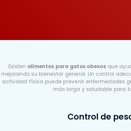
SALUD RENAL
Existen
alimentos para gatos obesos
que ayud
mejorando su bienestar general. Un control adec
actividad física puede prevenir enfermedades g
más larga y saludable para t
Control de pes