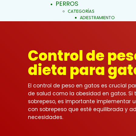
PERROS
CATEGORÍAS
ADIESTRAMIENTO
DERMOCOSMÉTICA
SALUD Y BIENESTAR
VITACRUNCH
JALEAS
Control de pes
JABONES NATURALES
ESENCIAS FLORALES
PRODUCTOS PARA
dieta para gat
ALERGIAS
INICIO
ARTICULACIONES Y MÚSCU
BELLEZA Y LIMPIEZA
El control de peso en gatos es crucial p
CONDUCTA Y COMPORTAM
de salud como la obesidad en gatos. Si 
CONTROL DE PESO
PIEL Y PELAJE
sobrepeso, es importante implementar u
REPELENTE
con sobrepeso que esté equilibrada y 
SALUD BUCAL
necesidades.
SALUD DIGESTIVA
SALUD INTERNA
SALUD INMUNOLÓGICA