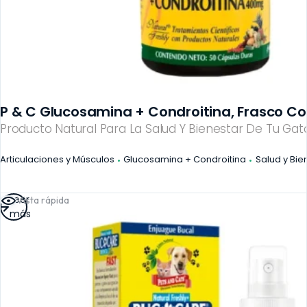
P & C Glucosamina + Condroitina, Frasco Co
Producto Natural Para La Salud Y Bienestar De Tu Gato
Articulaciones y Músculos
Glucosamina + Condroitina
Salud y Bie
Leer
Vista rápida
más