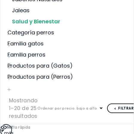
SALUD BUCAL
Jaleas
SALUD DIGESTIVA
VA
SALUD INTERNA
Salud y Bienestar
SALUD
INMUNOLÓGICA
A
Categoría perros
SALUD RENAL
Familia gatos
Familia perros
Productos para (Gatos)
Productos para (Perros)
Mostrando
1–20 de 25
Ordenar por precio: bajo a alto
FILTRAR
resultados
Leer
Vista rápida
más