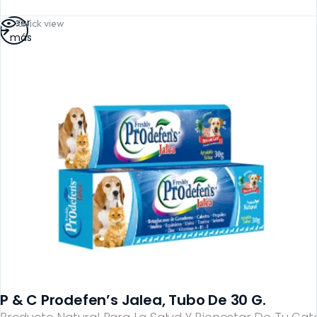
Leer
Quick view
más
P & C Prodefen’s Jalea, Tubo De 30 G.