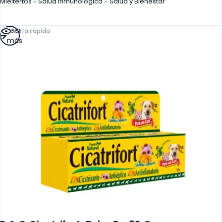
Mieltertos
Salud Inmunológica
Salud y Bienestar
Leer
Vista rápida
más