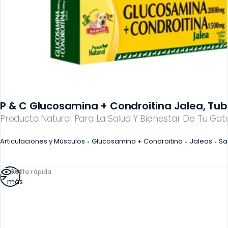
P & C Glucosamina + Condroitina Jalea, Tub
Producto Natural Para La Salud Y Bienestar De Tu Gato
Articulaciones y Músculos
Glucosamina + Condroitina
Jaleas
Sa
Leer
Vista rápida
más