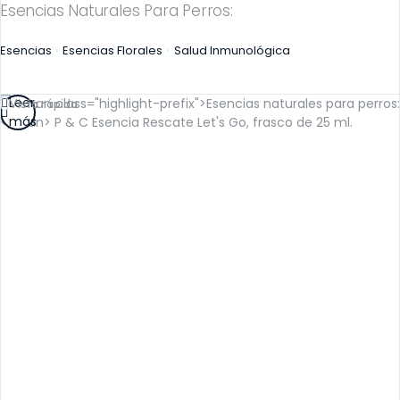
Esencias Naturales Para Perros:
Esencias
Esencias Florales
Salud Inmunológica
Leer
Vista rápida
más