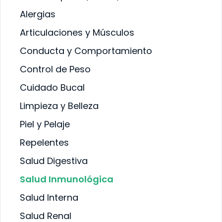
VA
SALUD INTERNA
Alergias
SALUD
INMUNOLÓGICA
A
Articulaciones y Músculos
SALUD RENAL
Conducta y Comportamiento
Control de Peso
Cuidado Bucal
Limpieza y Belleza
Piel y Pelaje
Repelentes
Salud Digestiva
Salud Inmunológica
Salud Interna
Salud Renal