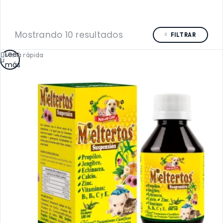
Mostrando 10 resultados
FILTRAR
Leer
Vista rápida
más