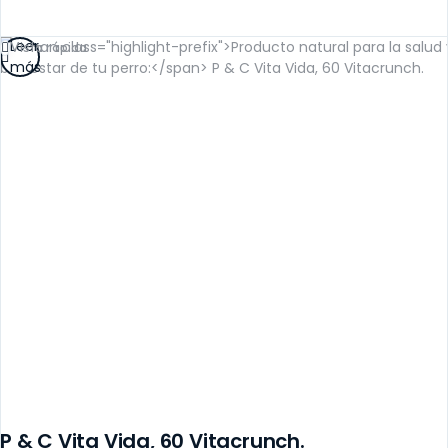
Leer
Vista rápida
más
P & C Vita Vida, 60 Vitacrunch.