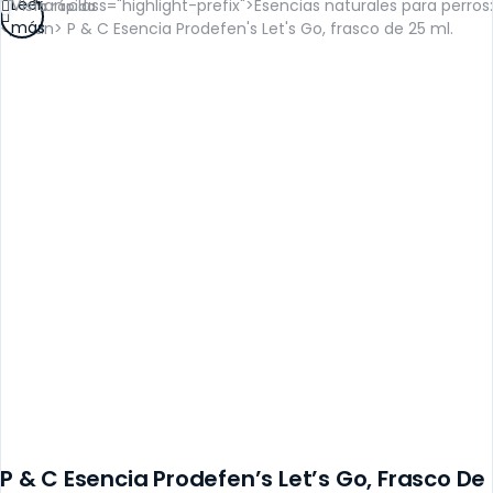
Leer
Vista rápida
más
P & C Esencia Prodefen’s Let’s Go, Frasco De 