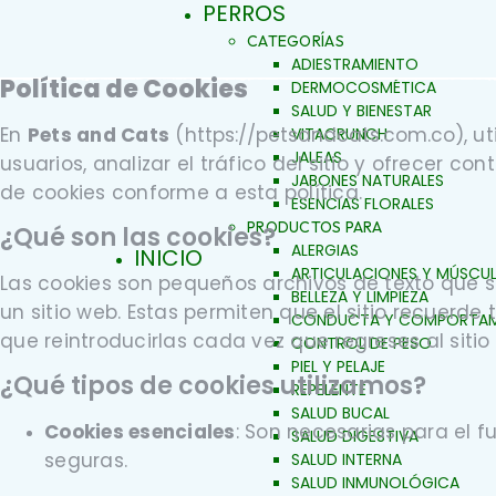
PERROS
CATEGORÍAS
ADIESTRAMIENTO
Política de Cookies
DERMOCOSMÉTICA
SALUD Y BIENESTAR
En
Pets and Cats
(
https://petsandcats.com.co
), u
VITACRUNCH
JALEAS
usuarios, analizar el tráfico del sitio y ofrecer c
JABONES NATURALES
de cookies conforme a esta política.
ESENCIAS FLORALES
PRODUCTOS PARA
¿Qué son las cookies?
ALERGIAS
INICIO
ARTICULACIONES Y MÚSCU
Las cookies son pequeños archivos de texto que s
BELLEZA Y LIMPIEZA
un sitio web. Estas permiten que el sitio recuerd
CONDUCTA Y COMPORTAM
que reintroducirlas cada vez que regreses al siti
CONTROL DE PESO
PIEL Y PELAJE
¿Qué tipos de cookies utilizamos?
REPELENTE
SALUD BUCAL
Cookies esenciales
: Son necesarias para el 
SALUD DIGESTIVA
seguras.
SALUD INTERNA
SALUD INMUNOLÓGICA