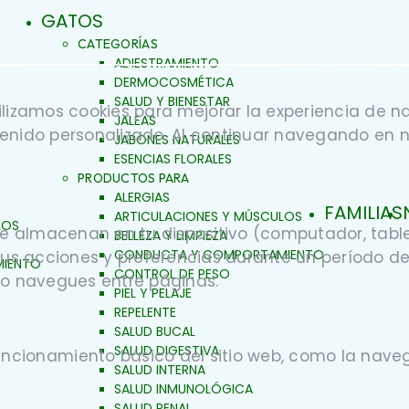
GATOS
CATEGORÍAS
ADIESTRAMIENTO
DERMOCOSMÉTICA
SALUD Y BIENESTAR
tilizamos cookies para mejorar la experiencia de 
JALEAS
ontenido personalizado. Al continuar navegando en n
JABONES NATURALES
ESENCIAS FLORALES
PRODUCTOS PARA
ALERGIAS
FAMILIAS
ARTICULACIONES Y MÚSCULOS
LOS
e almacenan en tu dispositivo (computador, tablet
BELLEZA Y LIMPIEZA
CONDUCTA Y COMPORTAMIENTO
e tus acciones y preferencias durante un período 
IENTO
CONTROL DE PESO
o o navegues entre páginas.
PIEL Y PELAJE
REPELENTE
SALUD BUCAL
SALUD DIGESTIVA
funcionamiento básico del sitio web, como la nave
SALUD INTERNA
SALUD INMUNOLÓGICA
SALUD RENAL