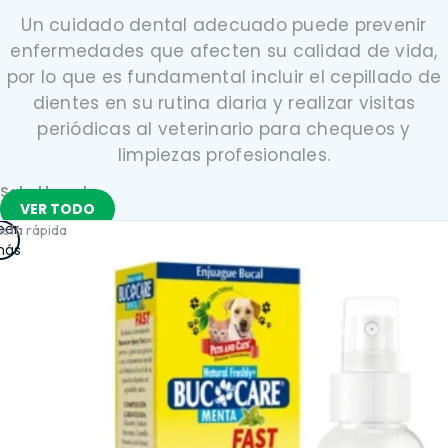
Un cuidado dental adecuado puede prevenir
enfermedades que afecten su calidad de vida,
por lo que es fundamental incluir el cepillado de
dientes en su rutina diaria y realizar visitas
periódicas al veterinario para chequeos y
limpiezas profesionales.
Salud bucal
VER TODO
eer
ista rápida
ás