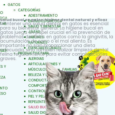
GATOS
CATEGORÍAS
TO
ADIESTRAMIENTO
ICA
Salud bucal en gatos: higiene dental natural y eficaz
DERMOCOSMÉTICA
Mantener una salud dental en gatos es esencial
STAR
SALUD Y BIENESTAR
para su bienestar general. La higiene bucal en
JALEAS
gatos juega un papel crucial en la prevención de
problemas dentales en gatos como la gingivitis, la
JABONES
acumulación de sarro o el mal aliento. Es
NATURALES
importante no solo proporcionar una dieta
ESENCIAS FLORALES
adecuada, sino también realizar limpieza dental
ALES
PRODUCTOS PARA
felina regularmente para evitar complicaciones
graves.
ALERGIAS
ARTICULACIONES Y
S Y
MÚSCULOS
FAMILIAS
BELLEZA Y LIMPIEZA
EZA
CONDUCTA Y
COMPORTAMIENTO
ENTO
CONTROL DE PESO
ESO
PIEL Y PELAJE
REPELENTE
SALUD BUCAL
SALUD DIGESTIVA