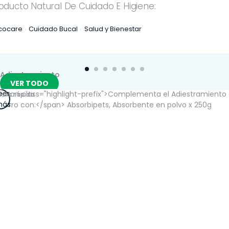
oducto Natural De Cuidado E Higiene:
cocare
Cuidado Bucal
Salud y Bienestar
Adiestramiento
VER TODO
eer
ista rápida
ás