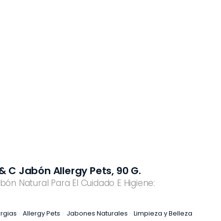
& C Jabón Allergy Pets, 90 G.
bón Natural Para El Cuidado E Higiene:
ergias
Allergy Pets
Jabones Naturales
Limpieza y Belleza