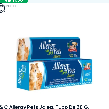
VER TODO
eer
ista rápida
ás
& C Allergy Pets Jalea, Tubo De 30 G.