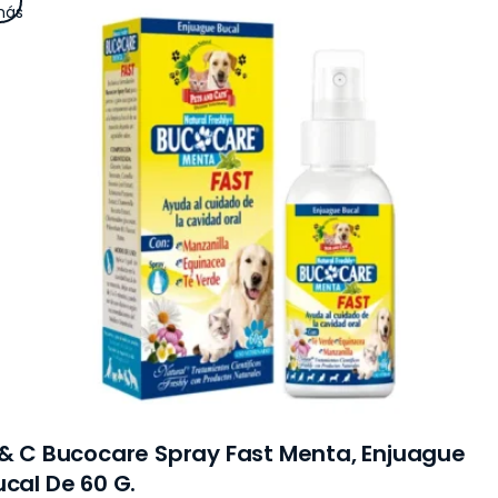
ás
 & C Bucocare Spray Fast Menta, Enjuague
ucal De 60 G.