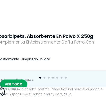
bsorbipets, Absorbente En Polvo X 250g
mplementa El Adiestramiento De Tu Perro Con:
iestramiento
Limpieza y Belleza
Jabones Naturales
VER TODO
eer
ista rápida
ás