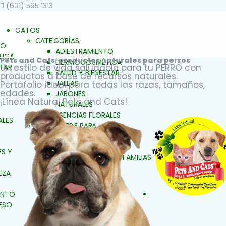
(601) 595 1313
GATOS
CATEGORÍAS
TO
ADIESTRAMIENTO
ICA
Pets and Cats: productos naturales para perros
DERMOCOSMÉTICA
Un estilo de vida saludable para tu PERRO con
STAR
SALUD Y BIENESTAR
productos a base de recursos naturales.
JALEAS
Portafolio ideal para todas las razas, tamaños,
edades.
JABONES
¡Línea Natural Pets and Cats!
NATURALES
ESENCIAS FLORALES
ALES
PRODUCTOS PARA
ALERGIAS
ARTICULACIONES Y
S Y
MÚSCULOS
FAMILIAS
BELLEZA Y LIMPIEZA
EZA
CONDUCTA Y
COMPORTAMIENTO
ENTO
CONTROL DE PESO
ESO
PIEL Y PELAJE
REPELENTE