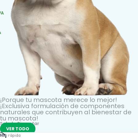
SALUD BUCAL
SALUD DIGESTIVA
VA
SALUD INTERNA
SALUD
INMUNOLÓGICA
A
SALUD RENAL
¡Porque tu mascota merece lo mejor!
¡Exclusiva formulación de componentes
naturales que contribuyen al bienestar de
tu mascota!​
Salud y Bienestar
VER TODO
eer
ista rápida