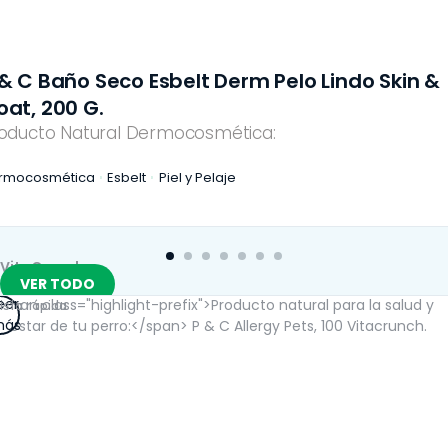
 & C Baño Seco Esbelt Derm Pelo Lindo Skin &
oat, 200 G.
oducto Natural Dermocosmética:
rmocosmética
Esbelt
Piel y Pelaje
VitaCrunch
VER TODO
eer
ista rápida
ás