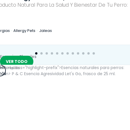
oducto Natural Para La Salud Y Bienestar De Tu Perro:
ergias
Allergy Pets
Jaleas
Esencias Florales
VER TODO
eer
ista rápida
ás