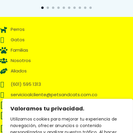
Perros
Gatos
Familias
Nosotros
Aliados
(601) 595 1313
servicioalcliente@petsandcats.com.co
Política de cookies
Valoramos tu privacidad.
Términos y Condiciones
Utilizamos cookies para mejorar tu experiencia de
Política de tratamiento de datos
navegación, ofrecer anuncios o contenido
personales
personalizados y analizar nuestro tráfico. Al hacer