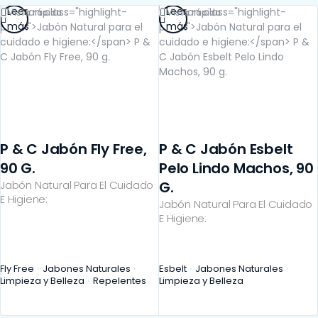
Leer
Leer
Vista rápida
Vista rápida
más
más
P & C Jabón Fly Free,
P & C Jabón Esbelt
90 G.
Pelo Lindo Machos, 90
Jabón Natural Para El Cuidado
G.
E Higiene:
Jabón Natural Para El Cuidado
E Higiene:
Fly Free
Jabones Naturales
Esbelt
Jabones Naturales
Limpieza y Belleza
Repelentes
Limpieza y Belleza