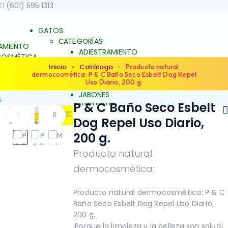
(601) 595 1313
GATOS
CATEGORÍAS
AMIENTO
ADIESTRAMIENTO
OSMÉTICA
DERMOCOSMÉTICA
Inicio
Catálogo
 BIENESTAR
Producto natural
SALUD Y BIENESTAR
dermocosmética: P & C Baño Seco Esbelt Dog Repel
UNCH
Uso Diario, 200 g.
JALEAS
JABONES
S
P & C Baño Seco Esbelt
NATURALES
ES
ESENCIAS FLORALES
Dog Repel Uso Diario,
S FLORALES
PRODUCTOS PARA
ARA
200 g.
ALERGIAS
S
ARTICULACIONES Y
Producto natural
ACIONES Y
MÚSCULOS
FAMILIAS
NO
OS
dermocosmética:
BELLEZA Y LIMPIEZA
Y LIMPIEZA
CONDUCTA Y
TA Y
COMPORTAMIENTO
Producto natural dermocosmética: P & C
TAMIENTO
CONTROL DE PESO
Baño Seco Esbelt Dog Repel Uso Diario,
L DE PESO
PIEL Y PELAJE
200 g.
ELAJE
REPELENTE
¡Porque la limpieza y la belleza son salud!.