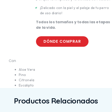
TE
SALUD BUCAL
UCAL
SALUD DIGESTIVA
¡Delicado con la piel y el pelaje de tu perro
IGESTIVA
SALUD INTERNA
de uso diario!
NTERNA
SALUD
Todos los tamaños y todas las etapas
INMUNOLÓGICA
LÓGICA
de la vida.
SALUD RENAL
ENAL
DÓNDE COMPRAR
Con
Aloe Vera
Pino
Citronela
Eucalipto
Productos Relacionados