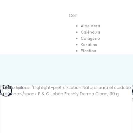
SALUD INMUNOLÓGICA
SALUD RENAL
Con
Aloe Vera
Caléndula
Colágeno
Keratina
Elastina
Leer
Vista rápida
más