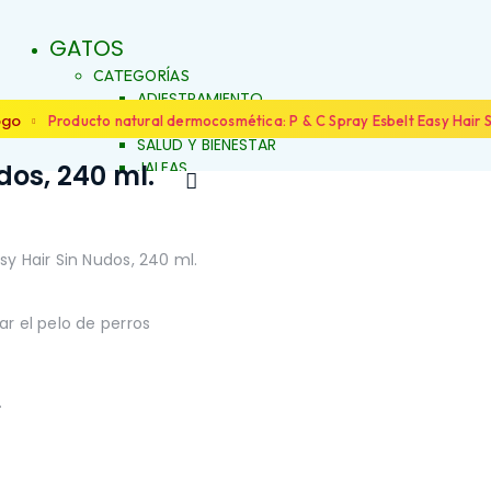
GATOS
CATEGORÍAS
ADIESTRAMIENTO
DERMOCOSMÉTICA
ogo
Producto natural dermocosmética: P & C Spray Esbelt Easy Hair S
SALUD Y BIENESTAR
JALEAS
dos, 240 ml.
JABONES NATURALES
ESENCIAS FLORALES
PRODUCTOS PARA
ALERGIAS
y Hair Sin Nudos, 240 ml.
FAMILIAS
ARTICULACIONES Y MÚSCULOS
LOS
BELLEZA Y LIMPIEZA
r el pelo de perros
CONDUCTA Y COMPORTAMIENTO
IENTO
CONTROL DE PESO
PIEL Y PELAJE
REPELENTE
.
SALUD BUCAL
SALUD DIGESTIVA
SALUD INTERNA
SALUD INMUNOLÓGICA