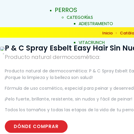
PERROS
CATEGORÍAS
ADIESTRAMIENTO
DERMOCOSMÉTICA
Inicio
Catál
SALUD Y BIENESTAR
VITACRUNCH
P & C Spray Esbelt Easy Hair Sin Nu
JALEAS
JABONES NATURALES
Producto natural dermocosmética:
ESENCIAS FLORALES
PRODUCTOS PARA
Producto natural de dermocosmética: P & C Spray Esbelt Eas
ALERGIAS
INICIO
¡Porque la limpieza y la belleza son salud!
ARTICULACIONES Y MÚSCU
BELLEZA Y LIMPIEZA
Fórmula de uso cosmético, especial para peinar y desenreda
CONDUCTA Y COMPORTAM
¡Pelo fuerte, brillante, resistente, sin nudos y fácil de peinar!
CONTROL DE PESO
PIEL Y PELAJE
Todos los tamaños y todas las etapas de la vida de tu perro
REPELENTE
SALUD BUCAL
SALUD DIGESTIVA
DÓNDE COMPRAR
SALUD INTERNA