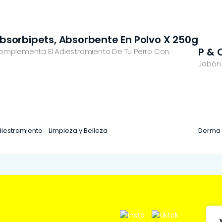
bsorbipets, Absorbente En Polvo X 250g
P & 
omplementa El Adiestramiento De Tu Perro Con:
Jabón 
iestramiento
Limpieza y Belleza
Derma 
Síguenos en: