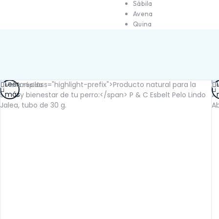
Sábila
SALUD RENAL
Avena
Quina
Leer
Vista rápida
más