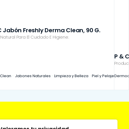
C Jabón Freshly Derma Clean, 90 G.
Natural Para El Cuidado E Higiene:
P & 
Produc
Clean
Jabones Naturales
Limpieza y Belleza
Piel y Pelaje
Dermoc
Valoramos tu privacidad.