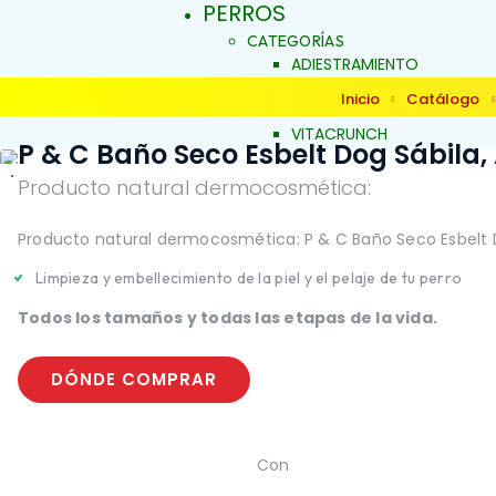
PERROS
CATEGORÍAS
ADIESTRAMIENTO
DERMOCOSMÉTICA
Inicio
Catálogo
SALUD Y BIENESTAR
VITACRUNCH
P & C Baño Seco Esbelt Dog Sábila,
JALEAS
JABONES NATURALES
Producto natural dermocosmética:
ESENCIAS FLORALES
PRODUCTOS PARA
Producto natural dermocosmética: P & C Baño Seco Esbelt Dog
ALERGIAS
INICIO
ARTICULACIONES Y MÚSCU
Limpieza y embellecimiento de la piel y el pelaje de tu perro
BELLEZA Y LIMPIEZA
Todos los tamaños y todas las etapas de la vida.
CONDUCTA Y COMPORTAM
CONTROL DE PESO
PIEL Y PELAJE
DÓNDE COMPRAR
REPELENTE
SALUD BUCAL
SALUD DIGESTIVA
SALUD INTERNA
Con
SALUD INMUNOLÓGICA