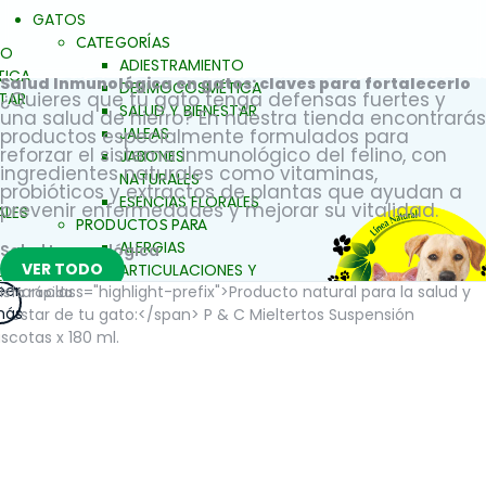
GATOS
CATEGORÍAS
TO
ADIESTRAMIENTO
ICA
Salud Inmunológica en gatos: claves para fortalecerlo​
DERMOCOSMÉTICA
¿Quieres que tu gato tenga defensas fuertes y
STAR
SALUD Y BIENESTAR
una salud de hierro? En nuestra tienda encontrarás
JALEAS
productos especialmente formulados para
reforzar el sistema inmunológico del felino, con
JABONES
ingredientes naturales como vitaminas,
NATURALES
probióticos y extractos de plantas que ayudan a
ESENCIAS FLORALES
prevenir enfermedades y mejorar su vitalidad.
ALES
PRODUCTOS PARA
ALERGIAS
Salud Inmunológica
VER TODO
ARTICULACIONES Y
S Y
eer
MÚSCULOS
FAMILIAS
ista rápida
ás
BELLEZA Y LIMPIEZA
EZA
CONDUCTA Y
COMPORTAMIENTO
ENTO
CONTROL DE PESO
ESO
PIEL Y PELAJE
REPELENTE
SALUD BUCAL
SALUD DIGESTIVA