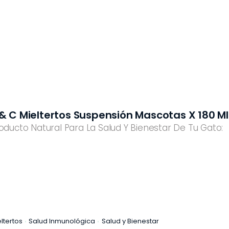
VA
SALUD INTERNA
SALUD
INMUNOLÓGICA
A
SALUD RENAL
 & C Mieltertos Suspensión Mascotas X 180 Ml
oducto Natural Para La Salud Y Bienestar De Tu Gato:
ltertos
Salud Inmunológica
Salud y Bienestar