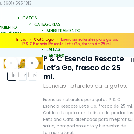
(601) 595 1313
GATOS
CATEGORÍAS
AMIENTO
ADIESTRAMIENTO
OSMÉTICA
DERMOCOSMÉTICA
Inicio
Catálogo
 BIENESTAR
Esencias naturales para gatos:
SALUD Y BIENESTAR
P & C Esencia Rescate Let’s Go, frasco de 25 ml.
UNCH
JALEAS
JABONES
P & C Esencia Rescate
S
NATURALES
ES
Let’s Go, frasco de 25
ESENCIAS FLORALES
S FLORALES
PRODUCTOS PARA
ml.
ARA
ALERGIAS
S
Esencias naturales para gatos:
ARTICULACIONES Y
ACIONES Y
MÚSCULOS
FAMILIAS
NO
OS
BELLEZA Y LIMPIEZA
Esencias naturales para gatos P & C
Y LIMPIEZA
CONDUCTA Y
Esencia Rescate Let’s Go, frasco de 25 ml.
TA Y
COMPORTAMIENTO
Cuida a tu gato con la línea de productos
TAMIENTO
CONTROL DE PESO
Pets and Cats, diseñados para mejorar su
L DE PESO
PIEL Y PELAJE
salud, comportamiento y bienestar de
ELAJE
REPELENTE
forma natural.