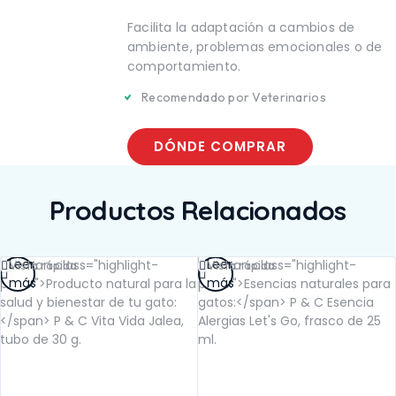
TE
SALUD BUCAL
UCAL
Facilita la adaptación a cambios de
SALUD DIGESTIVA
IGESTIVA
SALUD INTERNA
ambiente, problemas emocionales o de
NTERNA
SALUD
comportamiento.
INMUNOLÓGICA
LÓGICA
Recomendado por Veterinarios
SALUD RENAL
ENAL
DÓNDE COMPRAR
Productos Relacionados
Leer
Leer
Vista rápida
Vista rápida
más
más