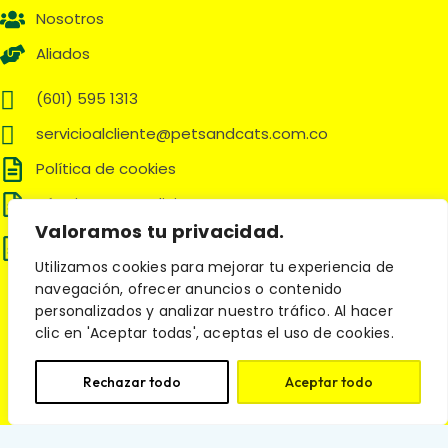
Nosotros
Aliados
(601) 595 1313
servicioalcliente@petsandcats.com.co
Política de cookies
Términos y Condiciones
Valoramos tu privacidad.
Política de tratamiento de datos
personales
Utilizamos cookies para mejorar tu experiencia de
navegación, ofrecer anuncios o contenido
Síguenos en:
personalizados y analizar nuestro tráfico. Al hacer
clic en 'Aceptar todas', aceptas el uso de cookies.
Rechazar todo
Aceptar todo
© 2025 Pets and Cats. Todos los derechos reservados.