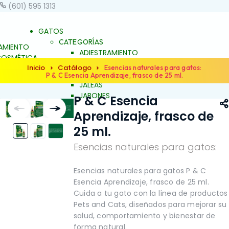
(601) 595 1313
GATOS
CATEGORÍAS
AMIENTO
ADIESTRAMIENTO
OSMÉTICA
DERMOCOSMÉTICA
Inicio
Catálogo
 BIENESTAR
Esencias naturales para gatos:
SALUD Y BIENESTAR
P & C Esencia Aprendizaje, frasco de 25 ml.
UNCH
JALEAS
JABONES
P & C Esencia
S
NATURALES
ES
Aprendizaje, frasco de
ESENCIAS FLORALES
S FLORALES
PRODUCTOS PARA
25 ml.
ARA
ALERGIAS
S
Esencias naturales para gatos:
ARTICULACIONES Y
ACIONES Y
MÚSCULOS
FAMILIAS
NO
OS
BELLEZA Y LIMPIEZA
Esencias naturales para gatos P & C
Y LIMPIEZA
CONDUCTA Y
Esencia Aprendizaje, frasco de 25 ml.
TA Y
COMPORTAMIENTO
Cuida a tu gato con la línea de productos
TAMIENTO
CONTROL DE PESO
Pets and Cats, diseñados para mejorar su
L DE PESO
PIEL Y PELAJE
salud, comportamiento y bienestar de
ELAJE
REPELENTE
forma natural.