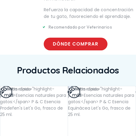
TE
SALUD BUCAL
UCAL
Refuerza la capacidad de concentración
SALUD DIGESTIVA
IGESTIVA
SALUD INTERNA
de tu gato, favoreciendo el aprendizaje.
NTERNA
SALUD
Recomendado por Veterinarios
INMUNOLÓGICA
LÓGICA
SALUD RENAL
ENAL
DÓNDE COMPRAR
Productos Relacionados
Leer
Leer
Vista rápida
Vista rápida
más
más