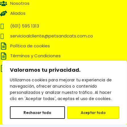
Nosotros
Aliados
(601) 595 1313
servicioalcliente@petsandcats.com.co
Política de cookies
Términos y Condiciones
Política de tratamiento de datos
Valoramos tu privacidad.
personales
Utilizamos cookies para mejorar tu experiencia de
Síguenos en:
navegación, ofrecer anuncios o contenido
personalizados y analizar nuestro tráfico. Al hacer
clic en 'Aceptar todas', aceptas el uso de cookies.
© 2025 Pets and Cats. Todos los derechos reservados.
Rechazar todo
Aceptar todo