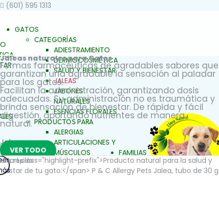
(601) 595 1313
GATOS
CATEGORÍAS
TO
ADIESTRAMIENTO
ICA
Jaleas naturales para Gatos
DERMOCOSMÉTICA
Formas farmacéuticas de agradables sabores que
STAR
SALUD Y BIENESTAR
garantizan una agradable la sensación al paladar
JALEAS
para los gatos.
Facilitan la administración, garantizando dosis
JABONES
adecuadas. Su administración no es traumática y
NATURALES
brinda sensación de bienestar. De rápida y fácil
ESENCIAS FLORALES
digestión, aportando nutrientes de manera
ALES
PRODUCTOS PARA
natural.
ALERGIAS
Jaleas
ARTICULACIONES Y
S Y
VER TODO
MÚSCULOS
FAMILIAS
eer
ista rápida
BELLEZA Y LIMPIEZA
EZA
ás
CONDUCTA Y
COMPORTAMIENTO
ENTO
CONTROL DE PESO
ESO
PIEL Y PELAJE
REPELENTE