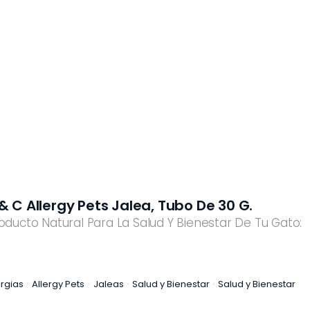
SALUD BUCAL
SALUD DIGESTIVA
VA
SALUD INTERNA
SALUD
INMUNOLÓGICA
A
SALUD RENAL
& C Allergy Pets Jalea, Tubo De 30 G.
oducto Natural Para La Salud Y Bienestar De Tu Gato:
ergias
Allergy Pets
Jaleas
Salud y Bienestar
Salud y Bienestar