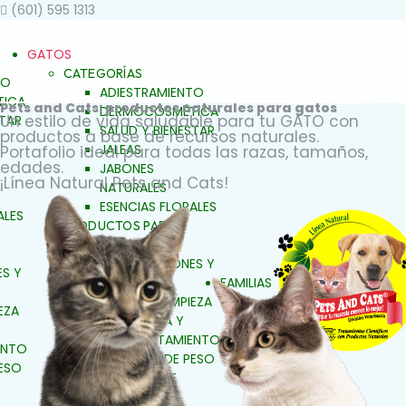
(601) 595 1313
GATOS
CATEGORÍAS
TO
ADIESTRAMIENTO
ICA
Pets and Cats: productos naturales para gatos
DERMOCOSMÉTICA
Un estilo de vida saludable para tu GATO con
STAR
SALUD Y BIENESTAR
productos a base de recursos naturales.
JALEAS
Portafolio ideal para todas las razas, tamaños,
edades.
JABONES
¡Línea Natural Pets and Cats!
NATURALES
ESENCIAS FLORALES
ALES
PRODUCTOS PARA
ALERGIAS
ARTICULACIONES Y
S Y
MÚSCULOS
FAMILIAS
BELLEZA Y LIMPIEZA
EZA
CONDUCTA Y
COMPORTAMIENTO
ENTO
CONTROL DE PESO
ESO
PIEL Y PELAJE
REPELENTE