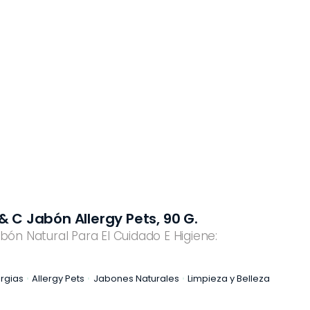
& C Jabón Allergy Pets, 90 G.
bón Natural Para El Cuidado E Higiene:
ergias
Allergy Pets
Jabones Naturales
Limpieza y Belleza