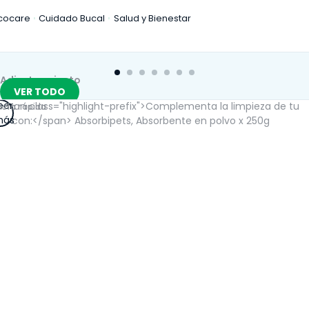
cocare
Cuidado Bucal
Salud y Bienestar
Adiestramiento
VER TODO
eer
ista rápida
ás