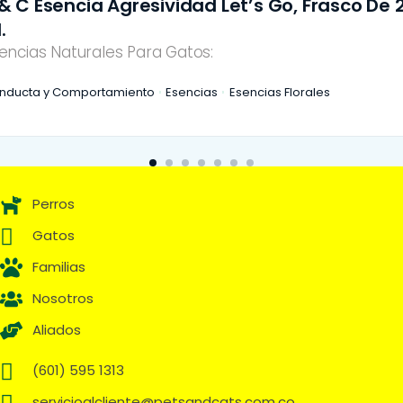
 De 25
P & C Esencia Alergias Let’s Go, Frasco
Esencias Naturales Para Gatos:
Alergias
Esencias
Esencias Florales
Perros
Gatos
Familias
Nosotros
Aliados
(601) 595 1313
servicioalcliente@petsandcats.com.co