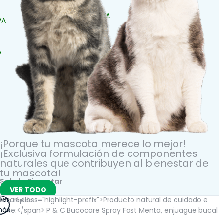
SALUD BUCAL
SALUD DIGESTIVA
VA
SALUD INTERNA
SALUD
INMUNOLÓGICA
A
SALUD RENAL
¡Porque tu mascota merece lo mejor!
¡Exclusiva formulación de componentes
naturales que contribuyen al bienestar de
tu mascota!​
Salud y Bienestar
VER TODO
eer
ista rápida
ás