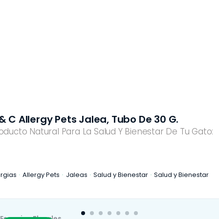
 De 30 G.
P & C Belight Fast Carbos
enestar De Tu Gato:
G.
Producto Natural Para La Salud
star
Salud y Bienestar
Be-Light Fast
Control de Peso
Jaleas
Esencias Florales