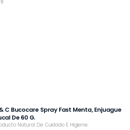
 & C Bucocare Spray Fast Menta, Enjuague
ucal De 60 G.
oducto Natural De Cuidado E Higiene: