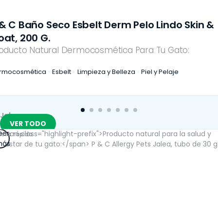
Esbelt Derm Pelo Lindo Skin &
P & C BAÑO 
FCO X 200M
ermocosmética Para Tu Gato:
Producto Natu
t
Limpieza y Belleza
Piel y Pelaje
Dermocosmética
Jaleas
VER TODO
Leer
Vista rápida
más