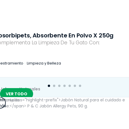
bsorbipets, Absorbente En Polvo X 250g
mplementa La Limpieza De Tu Gato Con:
iestramiento
Limpieza y Belleza
Jabones Naturales
VER TODO
eer
ista rápida
ás