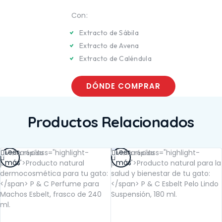
TE
SALUD BUCAL
UCAL
Con:
SALUD DIGESTIVA
IGESTIVA
SALUD INTERNA
NTERNA
Extracto de Sábila
SALUD
Extracto de Avena
INMUNOLÓGICA
LÓGICA
SALUD RENAL
Extracto de Caléndula
ENAL
DÓNDE COMPRAR
Productos Relacionados
Leer
Leer
Vista rápida
Vista rápida
más
más