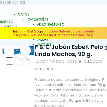
(601) 595 1313
GATOS
CATEGORÍAS
AMIENTO
ADIESTRAMIENTO
OSMÉTICA
DERMOCOSMÉTICA
Inicio
Catálogo
 BIENESTAR
Jabón Natural para el cuidado
SALUD Y BIENESTAR
e higiene: P & C Jabón Esbelt Pelo Lindo Machos, 90 g.
UNCH
JALEAS
JABONES
P & C Jabón Esbelt Pelo
S
NATURALES
ES
Lindo Machos, 90 g.
ESENCIAS FLORALES
S FLORALES
PRODUCTOS PARA
Jabón Natural para el cuidado
ARA
ALERGIAS
S
e higiene:
ARTICULACIONES Y
ACIONES Y
MÚSCULOS
FAMILIAS
NO
OS
BELLEZA Y LIMPIEZA
Producto natural de cuidado e higiene: P
Y LIMPIEZA
CONDUCTA Y
& C Jabón Esbelt Pelo Lindo Machos, 90 g.
TA Y
COMPORTAMIENTO
Cuida a tu gato con la línea de productos
TAMIENTO
CONTROL DE PESO
Pets and Cats. Jabones indicado para el
L DE PESO
PIEL Y PELAJE
cuidado de tu gato. Porque la limpieza y
ELAJE
REPELENTE
la belleza son salud.