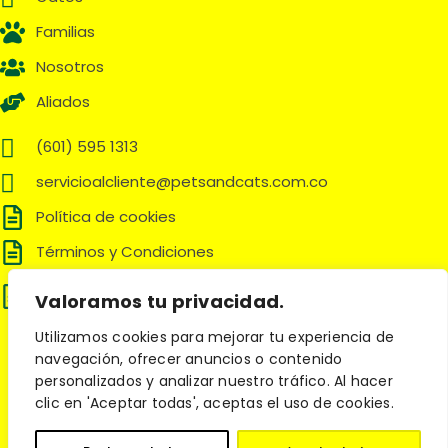
Familias
Nosotros
Aliados
(601) 595 1313
servicioalcliente@petsandcats.com.co
Política de cookies
Términos y Condiciones
Política de tratamiento de datos
Valoramos tu privacidad.
personales
Utilizamos cookies para mejorar tu experiencia de
Síguenos en:
navegación, ofrecer anuncios o contenido
personalizados y analizar nuestro tráfico. Al hacer
clic en 'Aceptar todas', aceptas el uso de cookies.
© 2025 Pets and Cats. Todos los derechos reservados.