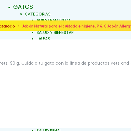
GATOS
CATEGORÍAS
ADIESTRAMIENTO
DERMOCOSMÉTICA
atálogo
Jabón Natural para el cuidado e higiene: P & C Jabón Allergy
SALUD Y BIENESTAR
JALEAS
JABONES NATURALES
ESENCIAS FLORALES
PRODUCTOS PARA
ALERGIAS
Pets, 90 g. Cuida a tu gato con la línea de productos Pets and
FAMILIAS
ARTICULACIONES Y MÚSCULOS
LOS
BELLEZA Y LIMPIEZA
CONDUCTA Y COMPORTAMIENTO
IENTO
CONTROL DE PESO
PIEL Y PELAJE
REPELENTE
SALUD BUCAL
SALUD DIGESTIVA
SALUD INTERNA
SALUD INMUNOLÓGICA
SALUD RENAL