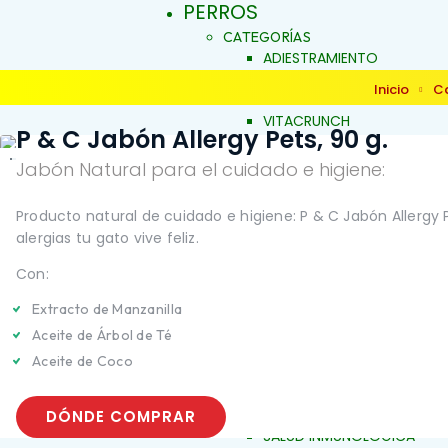
PERROS
CATEGORÍAS
ADIESTRAMIENTO
DERMOCOSMÉTICA
Inicio
C
SALUD Y BIENESTAR
VITACRUNCH
P & C Jabón Allergy Pets, 90 g.
JALEAS
JABONES NATURALES
Jabón Natural para el cuidado e higiene:
ESENCIAS FLORALES
PRODUCTOS PARA
Producto natural de cuidado e higiene: P & C Jabón Allergy 
ALERGIAS
INICIO
alergias tu gato vive feliz.
ARTICULACIONES Y MÚSCU
BELLEZA Y LIMPIEZA
Con:
CONDUCTA Y COMPORTAM
Extracto de Manzanilla
CONTROL DE PESO
PIEL Y PELAJE
Aceite de Árbol de Té
REPELENTE
Aceite de Coco
SALUD BUCAL
SALUD DIGESTIVA
SALUD INTERNA
DÓNDE COMPRAR
SALUD INMUNOLÓGICA