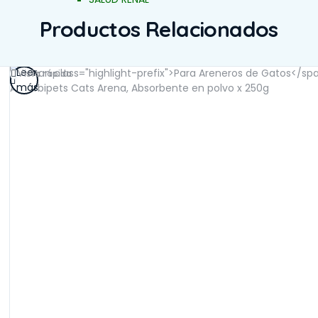
Productos Relacionados
Leer
Vista rápida
más