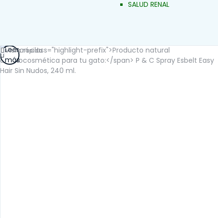
SALUD RENAL
Leer
Vista rápida
más