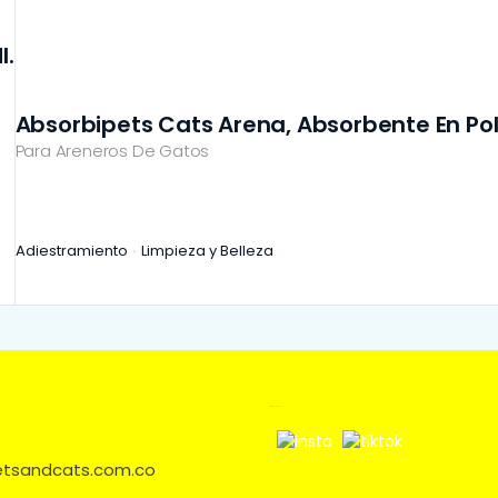
l.
Absorbipets Cats Arena, Absorbente En Po
Para Areneros De Gatos
Adiestramiento
Limpieza y Belleza
Síguenos en:
petsandcats.com.co