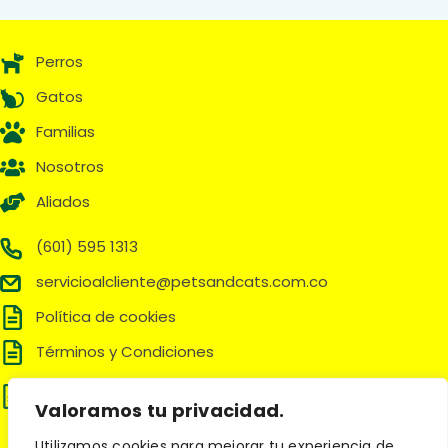
Perros
Gatos
Familias
Nosotros
Aliados
(601) 595 1313
servicioalcliente@petsandcats.com.co
Política de cookies
Términos y Condiciones
Política de tratamiento de datos
personales
Valoramos tu privacidad.
Utilizamos cookies para mejorar tu experiencia de