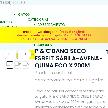
(601) 595 1313
GATOS
CATEGORÍAS
AMIENTO
ADIESTRAMIENTO
OSMÉTICA
DERMOCOSMÉTICA
Inicio
Catálogo
 BIENESTAR
Producto natural
SALUD Y BIENESTAR
dermocosmética para tu gato: P & C BAÑO SECO
UNCH
ESBELT SÁBILA-AVENA-QUINA FCO X 200M
JALEAS
JABONES
S
P & C BAÑO SECO
NATURALES
ES
ESENCIAS FLORALES
ESBELT SÁBILA-AVENA-
S FLORALES
PRODUCTOS PARA
ARA
QUINA FCO X 200M
ALERGIAS
S
ARTICULACIONES Y
Producto natural
ACIONES Y
MÚSCULOS
FAMILIAS
NO
OS
dermocosmética para tu gato:
BELLEZA Y LIMPIEZA
Y LIMPIEZA
CONDUCTA Y
TA Y
COMPORTAMIENTO
Producto natural dermocosmética para
TAMIENTO
CONTROL DE PESO
tu gato: P & C BAÑO SECO ESBELT SÁBILA-
L DE PESO
PIEL Y PELAJE
AVENA-QUINA FCO X 200M. En gatos para
ELAJE
REPELENTE
limpieza y embellecimiento de la piel y el