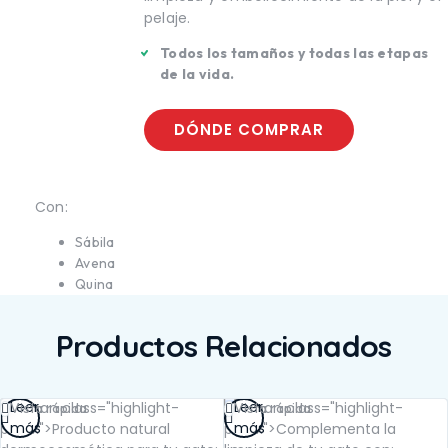
TE
SALUD BUCAL
pelaje.
UCAL
SALUD DIGESTIVA
IGESTIVA
SALUD INTERNA
Todos los tamaños y todas las etapas
NTERNA
SALUD
de la vida.
INMUNOLÓGICA
LÓGICA
SALUD RENAL
ENAL
DÓNDE COMPRAR
Con:
Sábila
Avena
Quina
Productos Relacionados
Leer
Leer
Vista rápida
Vista rápida
más
más