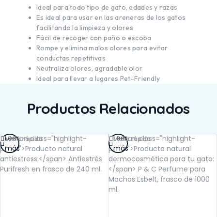
Ideal para todo tipo de gato, edades y razas
Es ideal para usar en las areneras de los gatos
facilitando la limpieza y olores
Fácil de recoger con paño o escoba
Rompe y elimina malos olores para evitar
conductas repetitivas
Neutraliza olores, agradable olor
Ideal para llevar a lugares Pet-Friendly
Productos Relacionados
Leer
Leer
Vista rápida
Vista rápida
más
más