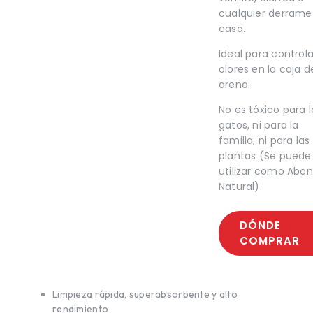
TE
SALUD BUCAL
cualquier derrame
UCAL
SALUD DIGESTIVA
casa.
IGESTIVA
SALUD INTERNA
NTERNA
SALUD
Ideal para controla
INMUNOLÓGICA
olores en la caja d
LÓGICA
SALUD RENAL
arena.
ENAL
No es tóxico para l
gatos, ni para la
familia, ni para las
plantas (Se puede
utilizar como Abo
Natural).
DÓNDE
COMPRAR
Limpieza rápida, superabsorbente y alto
rendimiento