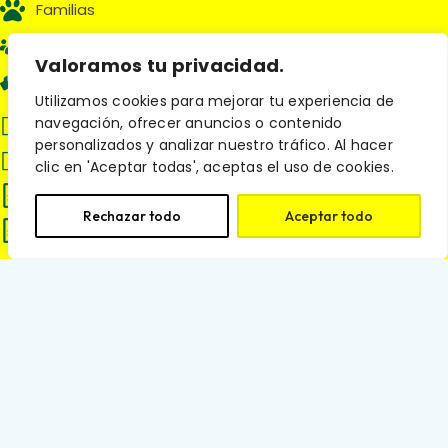
Familias
Nosotros
Valoramos tu privacidad.
Aliados
Utilizamos cookies para mejorar tu experiencia de
navegación, ofrecer anuncios o contenido
(601) 595 1313
personalizados y analizar nuestro tráfico. Al hacer
servicioalcliente@petsandcats.com.co
clic en 'Aceptar todas', aceptas el uso de cookies.
Política de cookies
Rechazar todo
Aceptar todo
Términos y Condiciones
Política de tratamiento de datos
personales
Síguenos en:
© 2025 Pets and Cats. Todos los derechos reservados.