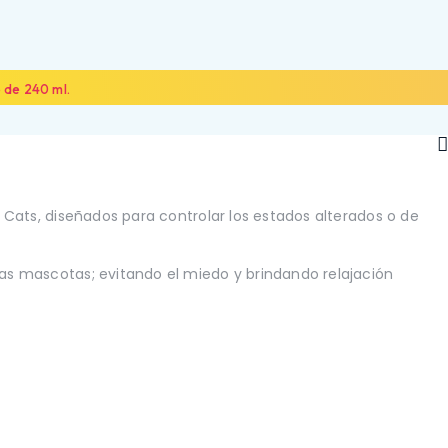
o de 240 ml.
d Cats, diseñados para controlar los estados alterados o de
NOSOTROS
ALIADOS
CONTÁCTANOS
ras mascotas; evitando el miedo y brindando relajación