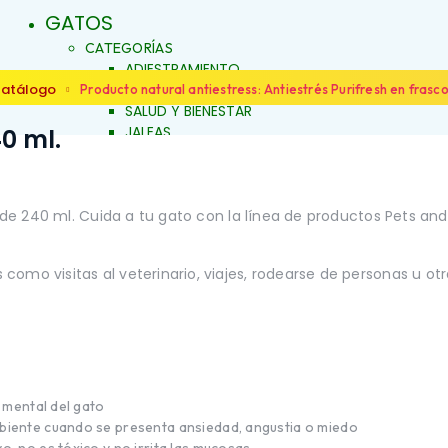
GATOS
CATEGORÍAS
ADIESTRAMIENTO
DERMOCOSMÉTICA
atálogo
Producto natural antiestress: Antiestrés Purifresh en frasc
SALUD Y BIENESTAR
JALEAS
40 ml.
JABONES NATURALES
ESENCIAS FLORALES
PRODUCTOS PARA
ALERGIAS
o de 240 ml. Cuida a tu gato con la línea de productos Pets an
FAMILIAS
ARTICULACIONES Y MÚSCULOS
LOS
BELLEZA Y LIMPIEZA
omo visitas al veterinario, viajes, rodearse de personas u ot
CONDUCTA Y COMPORTAMIENTO
IENTO
CONTROL DE PESO
PIEL Y PELAJE
REPELENTE
SALUD BUCAL
SALUD DIGESTIVA
SALUD INTERNA
y mental del gato
SALUD INMUNOLÓGICA
mbiente cuando se presenta ansiedad, angustia o miedo
SALUD RENAL