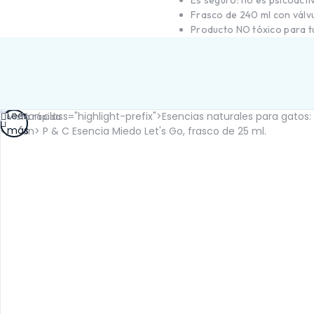
Es seguro: no es psicoactiv
SALUD RENAL
Frasco de 240 ml con válvul
Producto NO tóxico para t
Leer
Vista rápida
más