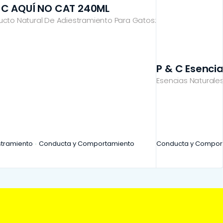
 C AQUÍ NO CAT 240ML
ucto Natural De Adiestramiento Para Gatos:
P & C Esencia
Esencias Naturale
stramiento
Conducta y Comportamiento
Conducta y Compor