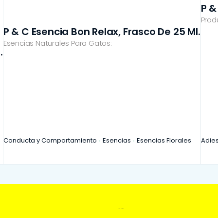
P &
Prod
P & C Esencia Bon Relax, Frasco De 25 Ml.
Esencias Naturales Para Gatos:
.
Conducta y Comportamiento
Esencias
Esencias Florales
Adie
Síguenos en: