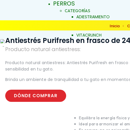
PERROS
CATEGORÍAS
ADIESTRAMIENTO
DERMOCOSMÉTICA
Inicio
C
SALUD Y BIENESTAR
VITACRUNCH
Antiestrés Purifresh en frasco de 2
JALEAS
JABONES NATURALES
Producto natural antiestress:
ESENCIAS FLORALES
PRODUCTOS PARA
Producto natural antiestress: Antiestrés Purifresh en frasc
ALERGIAS
INICIO
sensibilidad en tu gato.
ARTICULACIONES Y MÚSCU
BELLEZA Y LIMPIEZA
Brinda un ambiente de tranquilidad a tu gato en momentos c
CONDUCTA Y COMPORTAM
CONTROL DE PESO
DÓNDE COMPRAR
PIEL Y PELAJE
REPELENTE
SALUD BUCAL
SALUD DIGESTIVA
Equilibra la energía física 
SALUD INTERNA
Ideal para armonizar el a
SALUD INMUNOLÓGICA