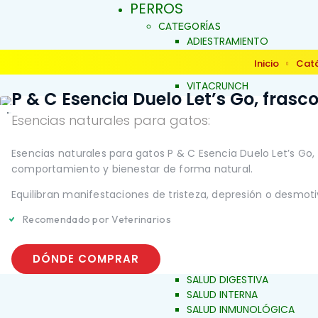
PERROS
CATEGORÍAS
ADIESTRAMIENTO
DERMOCOSMÉTICA
Inicio
Cat
SALUD Y BIENESTAR
VITACRUNCH
P & C Esencia Duelo Let’s Go, frasco
JALEAS
JABONES NATURALES
Esencias naturales para gatos:
ESENCIAS FLORALES
PRODUCTOS PARA
Esencias naturales para gatos P & C Esencia Duelo Let’s Go,
ALERGIAS
INICIO
comportamiento y bienestar de forma natural.
ARTICULACIONES Y MÚSCU
BELLEZA Y LIMPIEZA
Equilibran manifestaciones de tristeza, depresión o desmot
CONDUCTA Y COMPORTAM
Recomendado por Veterinarios
CONTROL DE PESO
PIEL Y PELAJE
REPELENTE
DÓNDE COMPRAR
SALUD BUCAL
SALUD DIGESTIVA
SALUD INTERNA
SALUD INMUNOLÓGICA