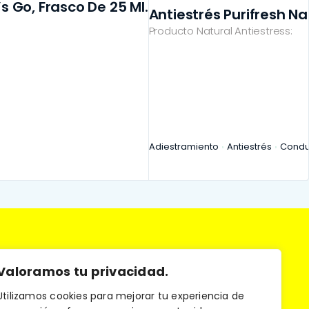
’s Go, Frasco De 25 Ml.
Antiestrés Purifresh Na
Producto Natural Antiestress:
Adiestramiento
Antiestrés
Condu
Valoramos tu privacidad.
Utilizamos cookies para mejorar tu experiencia de
os los derechos