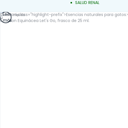
SALUD RENAL
Leer
Vista rápida
más