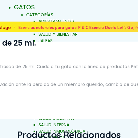
GATOS
CATEGORÍAS
ADIESTRAMIENTO
DERMOCOSMÉTICA
álogo
Esencias naturales para gatos: P & C Esencia Duelo Let’s Go, f
SALUD Y BIENESTAR
JALEAS
 de 25 ml.
JABONES NATURALES
ESENCIAS FLORALES
PRODUCTOS PARA
ALERGIAS
 frasco de 25 ml. Cuida a tu gato con la línea de productos Pe
FAMILIAS
ARTICULACIONES Y MÚSCULOS
LOS
BELLEZA Y LIMPIEZA
ivación ante la pérdida de un miembro querido, cambio de due
CONDUCTA Y COMPORTAMIENTO
IENTO
CONTROL DE PESO
PIEL Y PELAJE
REPELENTE
SALUD BUCAL
SALUD DIGESTIVA
SALUD INTERNA
SALUD INMUNOLÓGICA
Productos Relacionados
SALUD RENAL