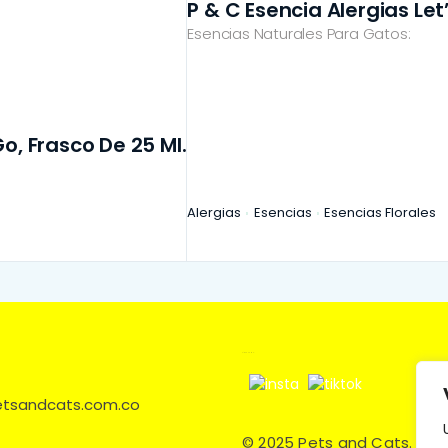
P & C Esencia Alergias Let
Esencias Naturales Para Gatos:
o, Frasco De 25 Ml.
Alergias
Esencias
Esencias Florales
Síguenos en:
petsandcats.com.co
© 2025 Pets and Cats. Tod