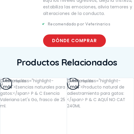
TE
Baja los niveles agresivos, aleja la tristeza,
SALUD BUCAL
UCAL
estabiliza las emociones, alivia temores y
SALUD DIGESTIVA
IGESTIVA
alteraciones de la conducta.
SALUD INTERNA
NTERNA
SALUD
Recomendado por Veterinarios
INMUNOLÓGICA
LÓGICA
SALUD RENAL
ENAL
DÓNDE COMPRAR
Productos Relacionados
Leer
Leer
Vista rápida
Vista rápida
más
más