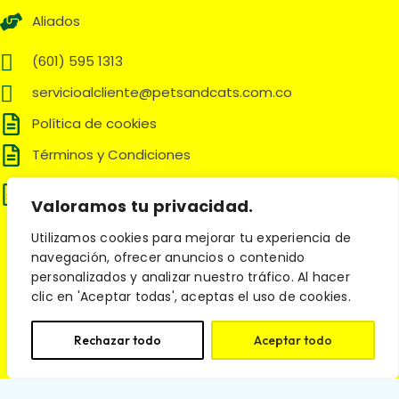
Aliados
(601) 595 1313
servicioalcliente@petsandcats.com.co
Política de cookies
Términos y Condiciones
Política de tratamiento de datos
personales
Valoramos tu privacidad.
Utilizamos cookies para mejorar tu experiencia de
Síguenos en:
navegación, ofrecer anuncios o contenido
personalizados y analizar nuestro tráfico. Al hacer
clic en 'Aceptar todas', aceptas el uso de cookies.
© 2025 Pets and Cats. Todos los derechos reservados.
Rechazar todo
Aceptar todo