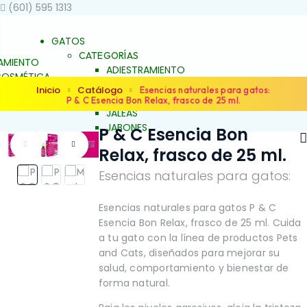
(601) 595 1313
GATOS
CATEGORÍAS
AMIENTO
ADIESTRAMIENTO
OSMÉTICA
DERMOCOSMÉTICA
Inicio
Catálogo
 BIENESTAR
Esencias naturales para gatos:
SALUD Y BIENESTAR
P & C Esencia Bon Relax, frasco de 25 ml.
UNCH
JALEAS
JABONES
P & C Esencia Bon
S
NATURALES
ES
Relax, frasco de 25 ml.
ESENCIAS FLORALES
S FLORALES
PRODUCTOS PARA
Esencias naturales para gatos:
ARA
ALERGIAS
S
ARTICULACIONES Y
ACIONES Y
Esencias naturales para gatos P & C
MÚSCULOS
FAMILIAS
NO
OS
Esencia Bon Relax, frasco de 25 ml. Cuida
BELLEZA Y LIMPIEZA
Y LIMPIEZA
a tu gato con la línea de productos Pets
CONDUCTA Y
TA Y
and Cats, diseñados para mejorar su
COMPORTAMIENTO
TAMIENTO
salud, comportamiento y bienestar de
CONTROL DE PESO
L DE PESO
forma natural.
PIEL Y PELAJE
ELAJE
REPELENTE