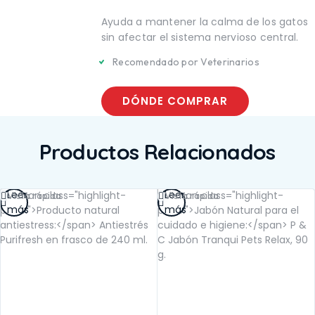
TE
SALUD BUCAL
UCAL
Ayuda a mantener la calma de los gatos
SALUD DIGESTIVA
IGESTIVA
SALUD INTERNA
sin afectar el sistema nervioso central.
NTERNA
SALUD
Recomendado por Veterinarios
INMUNOLÓGICA
LÓGICA
SALUD RENAL
ENAL
DÓNDE COMPRAR
Productos Relacionados
Leer
Leer
Vista rápida
Vista rápida
más
más