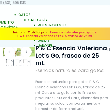
(601) 595 1313
GATOS
CATEGORÍAS
AMIENTO
ADIESTRAMIENTO
OSMÉTICA
DERMOCOSMÉTICA
Inicio
Catálogo
 BIENESTAR
Esencias naturales para gatos:
SALUD Y BIENESTAR
P & C Esencia Valeriana Let’s Go, frasco de 25 ml.
UNCH
JALEAS
JABONES
P & C Esencia Valeriana
S
NATURALES
ES
Let’s Go, frasco de 25
ESENCIAS FLORALES
S FLORALES
PRODUCTOS PARA
ml.
ARA
ALERGIAS
S
Esencias naturales para gatos:
ARTICULACIONES Y
ACIONES Y
MÚSCULOS
FAMILIAS
NO
OS
BELLEZA Y LIMPIEZA
Esencias naturales para gatos P & C
Y LIMPIEZA
CONDUCTA Y
Esencia Valeriana Let’s Go, frasco de 25
TA Y
COMPORTAMIENTO
ml. Cuida a tu gato con la línea de
TAMIENTO
CONTROL DE PESO
productos Pets and Cats, diseñados para
L DE PESO
PIEL Y PELAJE
mejorar su salud, comportamiento y
ELAJE
REPELENTE
bienestar de forma natural.