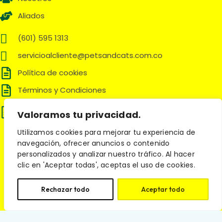
Aliados
(601) 595 1313
servicioalcliente@petsandcats.com.co
Política de cookies
Términos y Condiciones
Política de tratamiento de datos
Valoramos tu privacidad.
personales
Utilizamos cookies para mejorar tu experiencia de
Síguenos en:
navegación, ofrecer anuncios o contenido
personalizados y analizar nuestro tráfico. Al hacer
clic en 'Aceptar todas', aceptas el uso de cookies.
© 2025 Pets and Cats. Todos los derechos reservados.
Rechazar todo
Aceptar todo