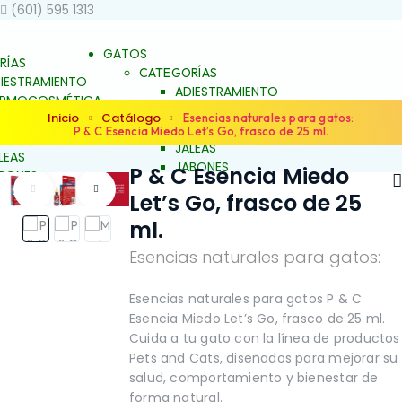
(601) 595 1313
GATOS
RÍAS
CATEGORÍAS
IESTRAMIENTO
ADIESTRAMIENTO
ERMOCOSMÉTICA
DERMOCOSMÉTICA
Inicio
Catálogo
LUD Y BIENESTAR
Esencias naturales para gatos:
SALUD Y BIENESTAR
P & C Esencia Miedo Let’s Go, frasco de 25 ml.
TACRUNCH
JALEAS
LEAS
JABONES
P & C Esencia Miedo
BONES
NATURALES
TURALES
Let’s Go, frasco de 25
ESENCIAS FLORALES
ENCIAS FLORALES
PRODUCTOS PARA
ml.
TOS PARA
ALERGIAS
ERGIAS
Esencias naturales para gatos:
ARTICULACIONES Y
TICULACIONES Y
MÚSCULOS
FAMILIAS
NOSOTR
ÚSCULOS
BELLEZA Y LIMPIEZA
Esencias naturales para gatos P & C
LLEZA Y LIMPIEZA
CONDUCTA Y
Esencia Miedo Let’s Go, frasco de 25 ml.
ONDUCTA Y
COMPORTAMIENTO
Cuida a tu gato con la línea de productos
OMPORTAMIENTO
CONTROL DE PESO
Pets and Cats, diseñados para mejorar su
NTROL DE PESO
PIEL Y PELAJE
salud, comportamiento y bienestar de
EL Y PELAJE
REPELENTE
forma natural.