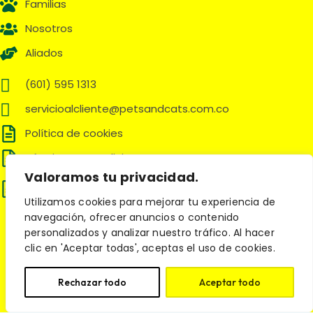
Familias
Nosotros
Aliados
(601) 595 1313
servicioalcliente@petsandcats.com.co
Política de cookies
Términos y Condiciones
Valoramos tu privacidad.
Política de tratamiento de datos
personales
Utilizamos cookies para mejorar tu experiencia de
navegación, ofrecer anuncios o contenido
Síguenos en:
personalizados y analizar nuestro tráfico. Al hacer
clic en 'Aceptar todas', aceptas el uso de cookies.
Rechazar todo
Aceptar todo
© 2025 Pets and Cats. Todos los derechos reservados.