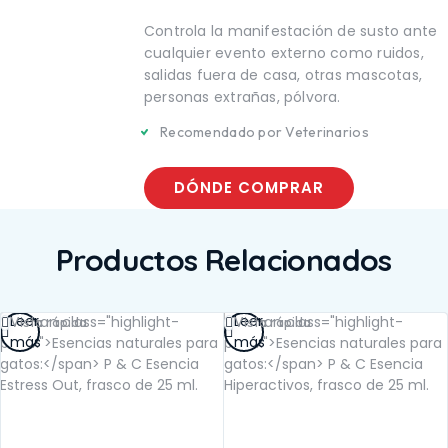
PELENTE
SALUD BUCAL
LUD BUCAL
Controla la manifestación de susto ante
SALUD DIGESTIVA
LUD DIGESTIVA
SALUD INTERNA
cualquier evento externo como ruidos,
LUD INTERNA
SALUD
salidas fuera de casa, otras mascotas,
LUD
INMUNOLÓGICA
personas extrañas, pólvora.
MUNOLÓGICA
SALUD RENAL
LUD RENAL
Recomendado por Veterinarios
DÓNDE COMPRAR
Productos Relacionados
Leer
Leer
Vista rápida
Vista rápida
más
más