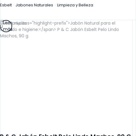
Esbelt
Jabones Naturales
Limpieza y Belleza
Leer
Vista rápida
más