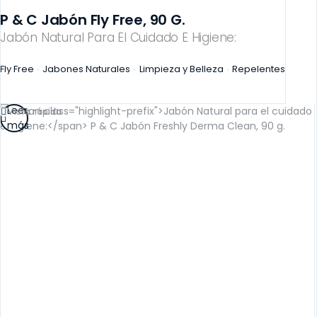
P & C Jabón Fly Free, 90 G.
Jabón Natural Para El Cuidado E Higiene:
Fly Free
Jabones Naturales
Limpieza y Belleza
Repelentes
Leer
Vista rápida
más