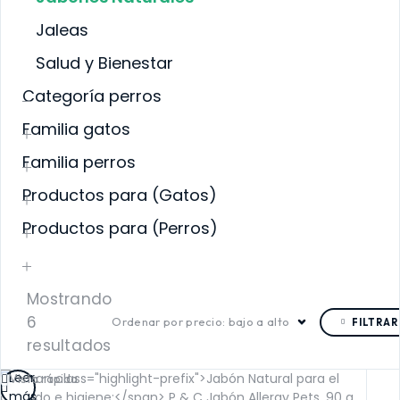
PELENTE
SALUD BUCAL
LUD BUCAL
Jaleas
SALUD DIGESTIVA
LUD DIGESTIVA
SALUD INTERNA
LUD INTERNA
Salud y Bienestar
SALUD
LUD
INMUNOLÓGICA
MUNOLÓGICA
Categoría perros
SALUD RENAL
LUD RENAL
Familia gatos
Familia perros
Productos para (Gatos)
Productos para (Perros)
Mostrando
6
Ordenar por precio: bajo a alto
FILTRAR
resultados
Leer
Vista rápida
más