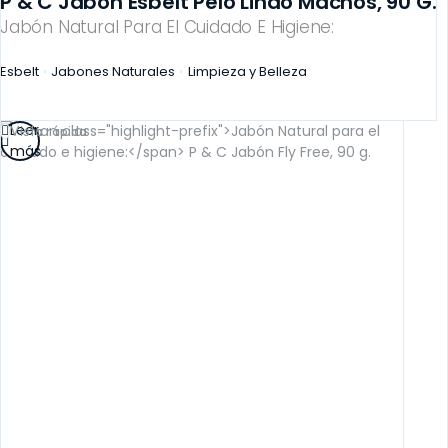
P & C Jabón Esbelt Pelo Lindo Machos, 90 G.
Jabón Natural Para El Cuidado E Higiene:
Esbelt
Jabones Naturales
Limpieza y Belleza
Leer
Vista rápida
más