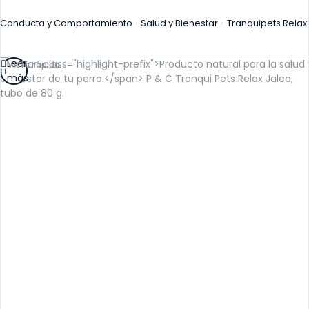
Conducta y Comportamiento
Salud y Bienestar
Tranquipets Relax
Leer
Vista rápida
más