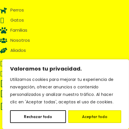
Perros
Gatos
Familias
Nosotros
Aliados
(601) 595 1313
Valoramos tu privacidad.
servicioalcliente@petsandcats.com.co
Utilizamos cookies para mejorar tu experiencia de
Política de cookies
navegación, ofrecer anuncios o contenido
Términos y Condiciones
personalizados y analizar nuestro tráfico. Al hacer
clic en 'Aceptar todas', aceptas el uso de cookies.
Política de tratamiento de datos
personales
Rechazar todo
Aceptar todo
Síguenos en: