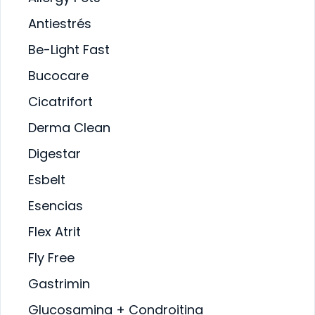
SALUD BUCAL
Antiestrés
SALUD DIGESTIVA
VA
SALUD INTERNA
Be-Light Fast
SALUD
INMUNOLÓGICA
A
Bucocare
SALUD RENAL
Cicatrifort
Derma Clean
Digestar
Esbelt
Esencias
Flex Atrit
Fly Free
Gastrimin
Glucosamina + Condroitina