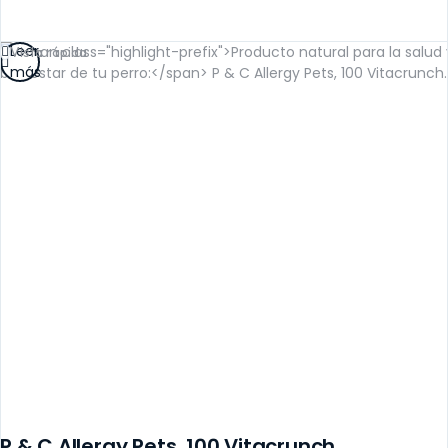
Leer
Vista rápida
más
P & C Allergy Pets, 100 Vitacrunch.