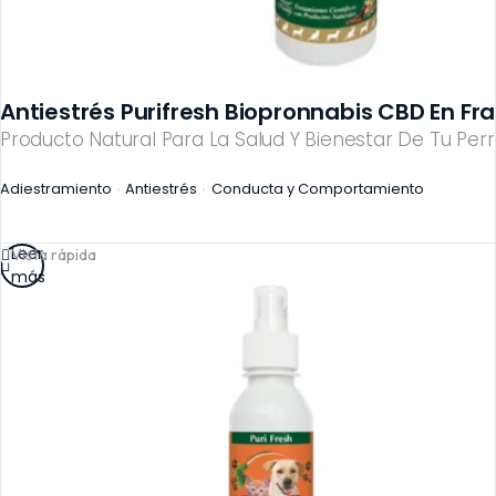
Antiestrés Purifresh Biopronnabis CBD En Fra
Producto Natural Para La Salud Y Bienestar De Tu Perr
Adiestramiento
Antiestrés
Conducta y Comportamiento
Leer
Vista rápida
más