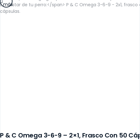
más
P & C Omega 3-6-9 – 2×1, Frasco Con 50 Cá