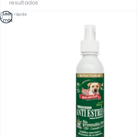
resultados
Leer
Vista rápida
más