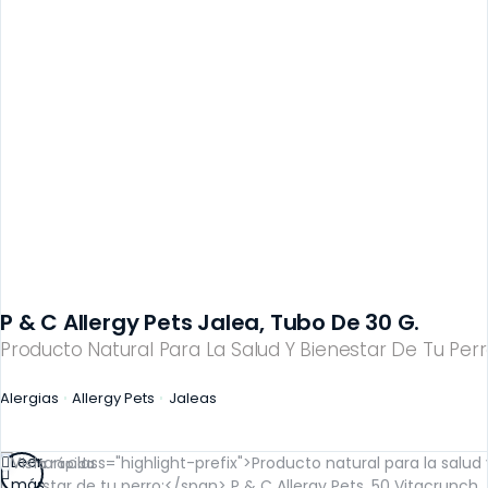
P & C Allergy Pets Jalea, Tubo De 30 G.
Producto Natural Para La Salud Y Bienestar De Tu Perr
Alergias
Allergy Pets
Jaleas
Leer
Vista rápida
más