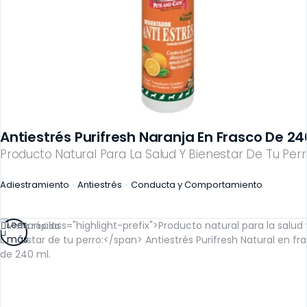
Antiestrés Purifresh Naranja En Frasco De 24
Producto Natural Para La Salud Y Bienestar De Tu Perr
Adiestramiento
Antiestrés
Conducta y Comportamiento
Leer
Vista rápida
más