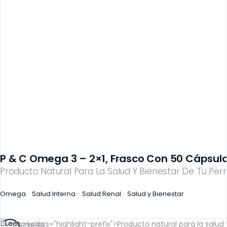
P & C Omega 3 – 2×1, Frasco Con 50 Cápsula
Producto Natural Para La Salud Y Bienestar De Tu Perr
Omega
Salud Interna
Salud Renal
Salud y Bienestar
Leer
Vista rápida