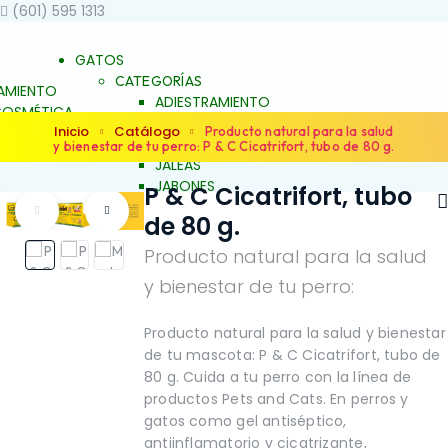
(601) 595 1313
GATOS
CATEGORÍAS
AMIENTO
ADIESTRAMIENTO
OSMÉTICA
DERMOCOSMÉTICA
Inicio
Catálogo
 BIENESTAR
Producto natural para la salud
SALUD Y BIENESTAR
y bienestar de tu perro: P & C Cicatrifort, tubo de 80 g.
UNCH
JALEAS
JABONES
P & C Cicatrifort, tubo
S
NATURALES
ES
de 80 g.
ESENCIAS FLORALES
S FLORALES
PRODUCTOS PARA
Producto natural para la salud
ARA
ALERGIAS
S
y bienestar de tu perro:
ARTICULACIONES Y
ACIONES Y
MÚSCULOS
FAMILIAS
NO
OS
BELLEZA Y LIMPIEZA
Producto natural para la salud y bienestar
Y LIMPIEZA
CONDUCTA Y
de tu mascota: P & C Cicatrifort, tubo de
TA Y
COMPORTAMIENTO
80 g. Cuida a tu perro con la línea de
TAMIENTO
CONTROL DE PESO
productos Pets and Cats. En perros y
L DE PESO
PIEL Y PELAJE
gatos como gel antiséptico,
ELAJE
REPELENTE
antiinflamatorio y cicatrizante,