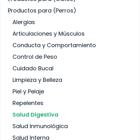
PELENTE
SALUD BUCAL
LUD BUCAL
Productos para (Perros)
SALUD DIGESTIVA
LUD DIGESTIVA
SALUD INTERNA
LUD INTERNA
Alergias
SALUD
LUD
INMUNOLÓGICA
MUNOLÓGICA
Articulaciones y Músculos
SALUD RENAL
LUD RENAL
Conducta y Comportamiento
Control de Peso
Cuidado Bucal
Limpieza y Belleza
Piel y Pelaje
Repelentes
Salud Digestiva
Salud Inmunológica
Salud Interna