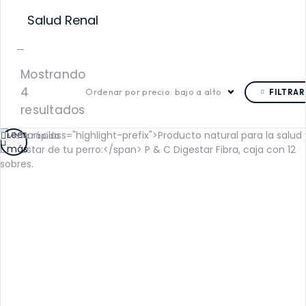
Salud Renal
Mostrando
4
Ordenar por precio: bajo a alto
FILTRAR
resultados
Leer
Vista rápida
más