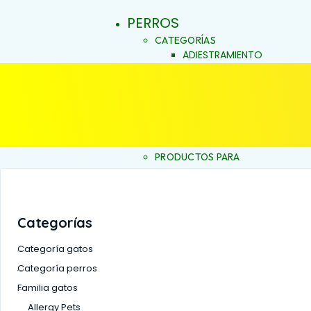
PERROS
CATEGORÍAS
ADIESTRAMIENTO
DERMOCOSMÉTICA
SALUD Y BIENESTAR
VITACRUNCH
JALEAS
JABONES NATURALES
ESENCIAS FLORALES
PRODUCTOS PARA
ALERGIAS
INICIO
ARTICULACIONES Y MÚSCU
BELLEZA Y LIMPIEZA
CONDUCTA Y COMPORTAM
Categorías
CONTROL DE PESO
PIEL Y PELAJE
Categoría gatos
REPELENTE
Categoría perros
SALUD BUCAL
Familia gatos
SALUD DIGESTIVA
SALUD INTERNA
Allergy Pets