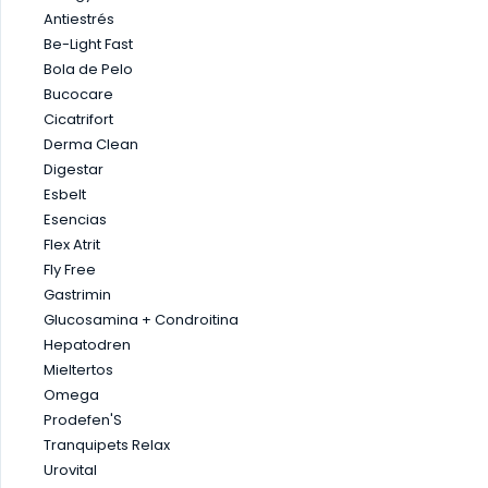
SALUD INMUNOLÓGICA
Antiestrés
SALUD RENAL
Be-Light Fast
Bola de Pelo
Bucocare
Cicatrifort
Derma Clean
Digestar
Esbelt
Esencias
Flex Atrit
Fly Free
Gastrimin
Glucosamina + Condroitina
Hepatodren
Mieltertos
Omega
Prodefen'S
Tranquipets Relax
Urovital