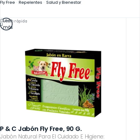
Fly Free
Repelentes
Salud y Bienestar
Leer
Vista rápida
más
P & C Jabón Fly Free, 90 G.
Jabón Natural Para El Cuidado E Higiene: