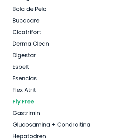
VA
SALUD INTERNA
Bola de Pelo
SALUD
INMUNOLÓGICA
A
Bucocare
SALUD RENAL
Cicatrifort
Derma Clean
Digestar
Esbelt
Esencias
Flex Atrit
Fly Free
Gastrimin
Glucosamina + Condroitina
Hepatodren