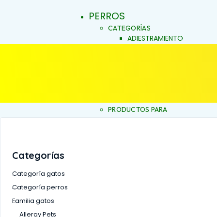
PERROS
CATEGORÍAS
ADIESTRAMIENTO
DERMOCOSMÉTICA
SALUD Y BIENESTAR
VITACRUNCH
JALEAS
JABONES NATURALES
ESENCIAS FLORALES
PRODUCTOS PARA
ALERGIAS
INICIO
ARTICULACIONES Y MÚSCU
BELLEZA Y LIMPIEZA
CONDUCTA Y COMPORTAM
Categorías
CONTROL DE PESO
PIEL Y PELAJE
Categoría gatos
REPELENTE
Categoría perros
SALUD BUCAL
Familia gatos
SALUD DIGESTIVA
SALUD INTERNA
Allergy Pets