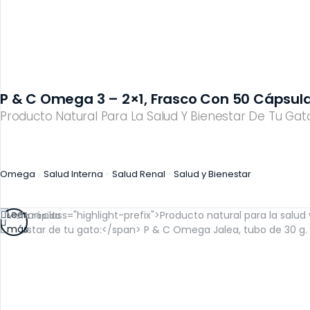
P & C Omega 3 – 2×1, Frasco Con 50 Cápsula
Producto Natural Para La Salud Y Bienestar De Tu Gato
Omega
Salud Interna
Salud Renal
Salud y Bienestar
Leer
Vista rápida
más