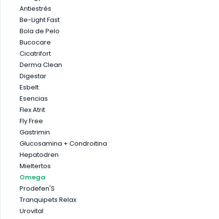
SALUD INMUNOLÓGICA
Antiestrés
SALUD RENAL
Be-Light Fast
Bola de Pelo
Bucocare
Cicatrifort
Derma Clean
Digestar
Esbelt
Esencias
Flex Atrit
Fly Free
Gastrimin
Glucosamina + Condroitina
Hepatodren
Mieltertos
Omega
Prodefen'S
Tranquipets Relax
Urovital