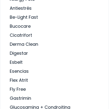
PELENTE
SALUD BUCAL
LUD BUCAL
Antiestrés
SALUD DIGESTIVA
LUD DIGESTIVA
SALUD INTERNA
LUD INTERNA
Be-Light Fast
SALUD
LUD
INMUNOLÓGICA
MUNOLÓGICA
Bucocare
SALUD RENAL
LUD RENAL
Cicatrifort
Derma Clean
Digestar
Esbelt
Esencias
Flex Atrit
Fly Free
Gastrimin
Glucosamina + Condroitina