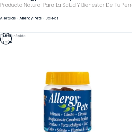
Producto Natural Para La Salud Y Bienestar De Tu Perr
Alergias
Allergy Pets
Jaleas
Leer
Vista rápida
más