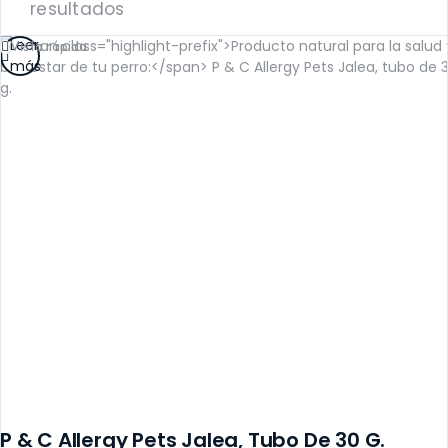
resultados
Leer
Vista rápida
más
P & C Allergy Pets Jalea, Tubo De 30 G.