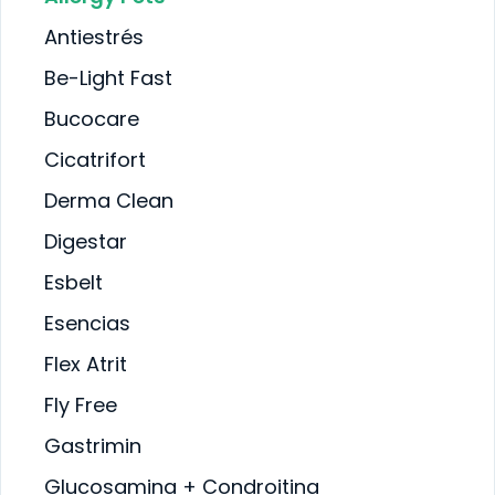
PELENTE
SALUD BUCAL
LUD BUCAL
Antiestrés
SALUD DIGESTIVA
LUD DIGESTIVA
SALUD INTERNA
LUD INTERNA
Be-Light Fast
SALUD
LUD
INMUNOLÓGICA
MUNOLÓGICA
Bucocare
SALUD RENAL
LUD RENAL
Cicatrifort
Derma Clean
Digestar
Esbelt
Esencias
Flex Atrit
Fly Free
Gastrimin
Glucosamina + Condroitina