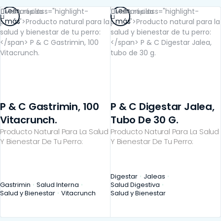
Leer
Leer
Vista rápida
Vista rápida
más
más
P & C Gastrimin, 100
P & C Digestar Jalea,
Vitacrunch.
Tubo De 30 G.
Producto Natural Para La Salud
Producto Natural Para La Salud
Y Bienestar De Tu Perro:
Y Bienestar De Tu Perro:
Digestar
Jaleas
Gastrimin
Salud Interna
Salud Digestiva
Salud y Bienestar
Vitacrunch
Salud y Bienestar