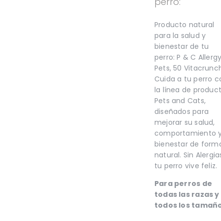
TE
perro:
SALUD BUCAL
UCAL
SALUD DIGESTIVA
IGESTIVA
Producto natural
SALUD INTERNA
NTERNA
para la salud y
SALUD
bienestar de tu
INMUNOLÓGICA
LÓGICA
SALUD RENAL
perro: P & C Allerg
ENAL
Pets, 50 Vitacrunc
Cuida a tu perro c
la línea de produc
Pets and Cats,
diseñados para
mejorar su salud,
comportamiento 
bienestar de form
natural. Sin Alergia
tu perro vive feliz.
Para perros de
todas las razas y
todos los tamaño