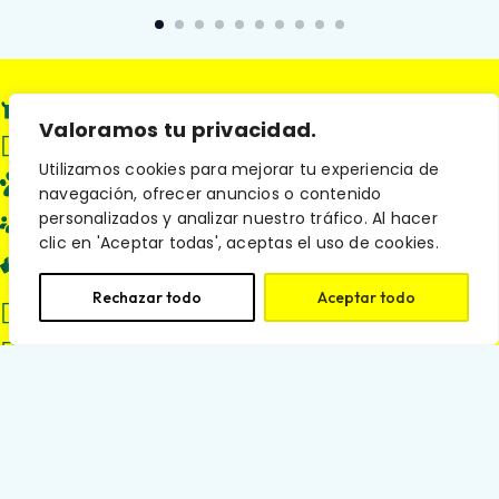
Perros
Valoramos tu privacidad.
Gatos
Utilizamos cookies para mejorar tu experiencia de
Familias
navegación, ofrecer anuncios o contenido
personalizados y analizar nuestro tráfico. Al hacer
Nosotros
clic en 'Aceptar todas', aceptas el uso de cookies.
Aliados
Rechazar todo
Aceptar todo
(601) 595 1313
servicioalcliente@petsandcats.com.co
Política de cookies
Términos y Condiciones
Política de tratamiento de datos
personales