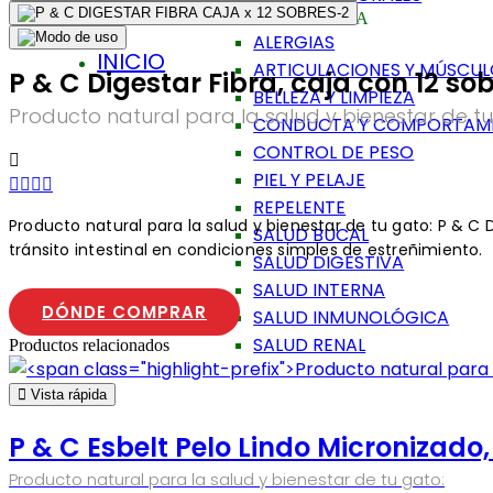
PRODUCTOS PARA
ALERGIAS
INICIO
ARTICULACIONES Y MÚSCU
P & C Digestar Fibra, caja con 12 sob
BELLEZA Y LIMPIEZA
Producto natural para la salud y bienestar de tu
CONDUCTA Y COMPORTAM
CONTROL DE PESO
PIEL Y PELAJE
REPELENTE
Producto natural para la salud y bienestar de tu gato: P & C 
SALUD BUCAL
tránsito intestinal en condiciones simples de estreñimiento.
SALUD DIGESTIVA
SALUD INTERNA
DÓNDE COMPRAR
SALUD INMUNOLÓGICA
SALUD RENAL
Productos relacionados
Vista rápida
P & C Esbelt Pelo Lindo Micronizado,
Producto natural para la salud y bienestar de tu gato: