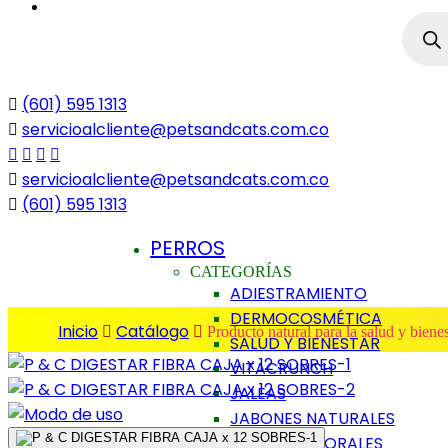
(601) 595 1313
servicioalcliente@petsandcats.com.co
servicioalcliente@petsandcats.com.co
(601) 595 1313
PERROS
CATEGORÍAS
ADIESTRAMIENTO
DERMOCOSMÉTICA
Inicio
Catálogo
Producto natural para la salud y biene
SALUD Y BIENESTAR
VITACRUNCH
JALEAS
JABONES NATURALES
ESENCIAS FLORALES