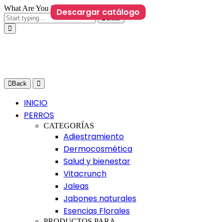
What Are You Looking For?
Descargar catálogo
Clear
Back
INICIO
PERROS
CATEGORÍAS
Adiestramiento
Dermocosmética
Salud y bienestar
Vitacrunch
Jaleas
Jabones naturales
Esencias Florales
PRODUCTOS PARA