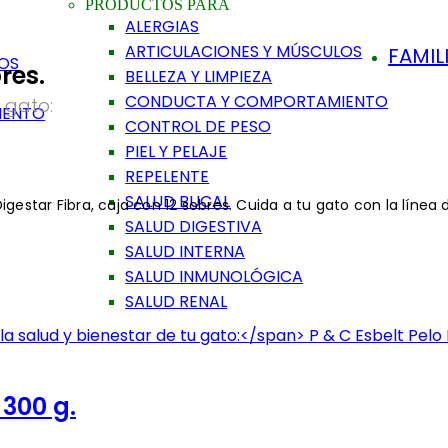
PRODUCTOS PARA
ALERGIAS
ARTICULACIONES Y MÚSCULOS
FAMIL
LOS
res.
BELLEZA Y LIMPIEZA
CONDUCTA Y COMPORTAMIENTO
 gato:
IENTO
CONTROL DE PESO
PIEL Y PELAJE
REPELENTE
SALUD BUCAL
Digestar Fibra, caja con 12 sobres. Cuida a tu gato con la línea
SALUD DIGESTIVA
SALUD INTERNA
SALUD INMUNOLÓGICA
SALUD RENAL
 300 g.