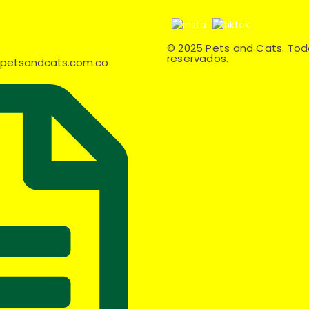
Síguenos en:
© 2025 Pets and Cats. Tod
reservados.
e@petsandcats.com.co