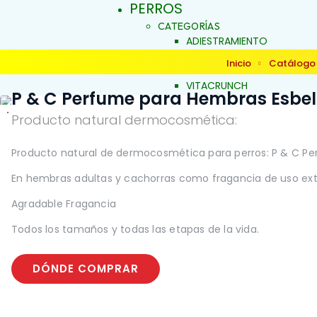
PERROS
CATEGORÍAS
ADIESTRAMIENTO
DERMOCOSMÉTICA
Inicio
Catálogo
SALUD Y BIENESTAR
VITACRUNCH
P & C Perfume para Hembras Esbelt
JALEAS
JABONES NATURALES
Producto natural dermocosmética:
ESENCIAS FLORALES
PRODUCTOS PARA
Producto natural de dermocosmética para perros: P & C Perf
ALERGIAS
INICIO
ARTICULACIONES Y MÚSCU
En hembras adultas y cachorras como fragancia de uso ex
BELLEZA Y LIMPIEZA
Agradable Fragancia
CONDUCTA Y COMPORTAM
CONTROL DE PESO
Todos los tamaños y todas las etapas de la vida.
PIEL Y PELAJE
REPELENTE
SALUD BUCAL
DÓNDE COMPRAR
SALUD DIGESTIVA
SALUD INTERNA
SALUD INMUNOLÓGICA