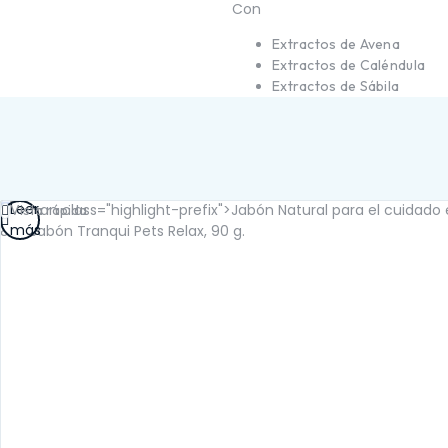
Con
SALUD RENAL
Extractos de Avena
Extractos de Caléndula
Extractos de Sábila
Leer
Vista rápida
más