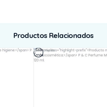
Productos Relacionados
Leer
Vista rápida
más