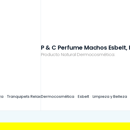
P & C Perfume Machos Esbelt, F
Producto Natural Dermocosmética:
za
Tranquipets Relax
Dermocosmética
Esbelt
Limpieza y Belleza