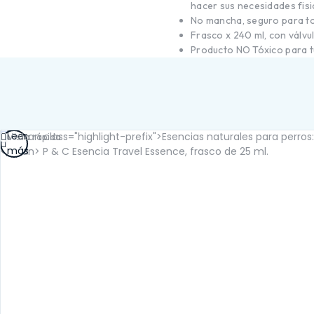
SALUD RENAL
hacer sus necesidades fisi
No mancha, seguro para to
Frasco x 240 ml, con válvul
Producto NO Tóxico para t
Leer
Vista rápida
más