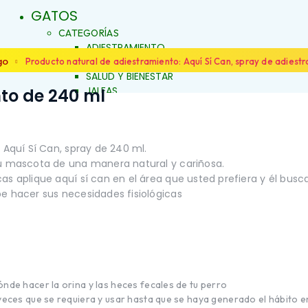
GATOS
CATEGORÍAS
ADIESTRAMIENTO
DERMOCOSMÉTICA
go
Producto natural de adiestramiento: Aquí Sí Can, spray de adiest
SALUD Y BIENESTAR
JALEAS
nto de 240 ml
JABONES NATURALES
ESENCIAS FLORALES
PRODUCTOS PARA
ALERGIAS
 Aquí Sí Can, spray de 240 ml.
FAMILIAS
ARTICULACIONES Y MÚSCULOS
su mascota de una manera natural y cariñosa.
LOS
BELLEZA Y LIMPIEZA
 aplique aquí sí can en el área que usted prefiera y él buscar
CONDUCTA Y COMPORTAMIENTO
e hacer sus necesidades fisiológicas
IENTO
CONTROL DE PESO
PIEL Y PELAJE
REPELENTE
SALUD BUCAL
SALUD DIGESTIVA
SALUD INTERNA
nde hacer la orina y las heces fecales de tu perro
SALUD INMUNOLÓGICA
veces que se requiera y usar hasta que se haya generado el hábito 
SALUD RENAL