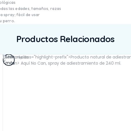
ológicas
das las edades, tamaños, razas
a spray; fácil de usar
u perro.
Productos Relacionados
Leer
Vista rápida
más