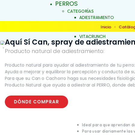
PERROS
CATEGORÍAS
ADIESTRAMIENTO
DERMOCOSMÉTICA
Inicio
Catálo
SALUD Y BIENESTAR
VITACRUNCH
Aquí Sí Can, spray de adiestramie
JALEAS
JABONES NATURALES
Producto natural de adiestramiento:
ESENCIAS FLORALES
PRODUCTOS PARA
Producto natural para ayudar al adiestramiento de tu perro:
ALERGIAS
INICIO
Ayuda a mejorar y equilibrar la percepción y conducta de 
ARTICULACIONES Y MÚSCU
Para que su Can o Cachorro haga sus necesidades fisiológicas
BELLEZA Y LIMPIEZA
Producto Natural que ayuda a adiestrar al PERRO, donde deb
CONDUCTA Y COMPORTAM
CONTROL DE PESO
PIEL Y PELAJE
DÓNDE COMPRAR
REPELENTE
SALUD BUCAL
SALUD DIGESTIVA
SALUD INTERNA
Ideal para que aprendan dó
SALUD INMUNOLÓGICA
Para usar diariamente las 