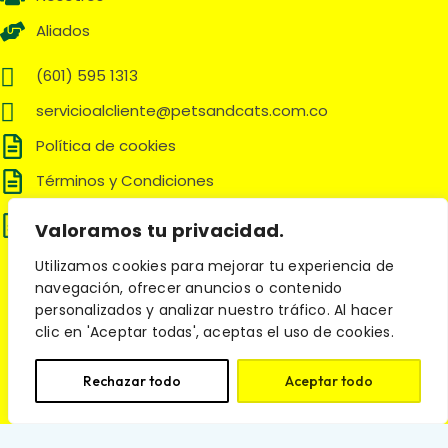
Aliados
(601) 595 1313
servicioalcliente@petsandcats.com.co
Política de cookies
Términos y Condiciones
Política de tratamiento de datos
Valoramos tu privacidad.
personales
Utilizamos cookies para mejorar tu experiencia de
Síguenos en:
navegación, ofrecer anuncios o contenido
personalizados y analizar nuestro tráfico. Al hacer
clic en 'Aceptar todas', aceptas el uso de cookies.
© 2025 Pets and Cats. Todos los derechos reservados.
Rechazar todo
Aceptar todo