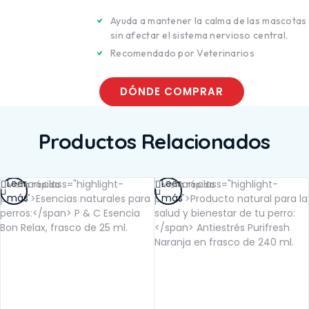
TE
SALUD BUCAL
UCAL
Ayuda a mantener la calma de las mascotas
SALUD DIGESTIVA
IGESTIVA
sin afectar el sistema nervioso central.
SALUD INTERNA
NTERNA
SALUD
Recomendado por Veterinarios
INMUNOLÓGICA
LÓGICA
SALUD RENAL
ENAL
DÓNDE COMPRAR
Productos Relacionados
Leer
Leer
Vista rápida
Vista rápida
más
más