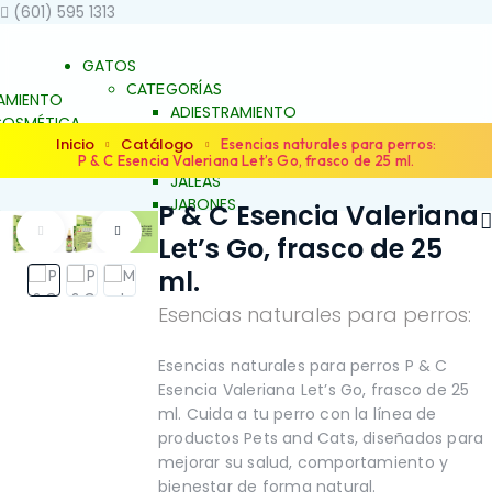
(601) 595 1313
GATOS
CATEGORÍAS
AMIENTO
ADIESTRAMIENTO
OSMÉTICA
DERMOCOSMÉTICA
Inicio
Catálogo
 BIENESTAR
Esencias naturales para perros:
SALUD Y BIENESTAR
P & C Esencia Valeriana Let’s Go, frasco de 25 ml.
UNCH
JALEAS
JABONES
P & C Esencia Valeriana
S
NATURALES
ES
Let’s Go, frasco de 25
ESENCIAS FLORALES
S FLORALES
PRODUCTOS PARA
ml.
ARA
ALERGIAS
S
Esencias naturales para perros:
ARTICULACIONES Y
ACIONES Y
MÚSCULOS
FAMILIAS
NO
OS
BELLEZA Y LIMPIEZA
Esencias naturales para perros P & C
Y LIMPIEZA
CONDUCTA Y
Esencia Valeriana Let’s Go, frasco de 25
TA Y
COMPORTAMIENTO
ml. Cuida a tu perro con la línea de
TAMIENTO
CONTROL DE PESO
productos Pets and Cats, diseñados para
L DE PESO
PIEL Y PELAJE
mejorar su salud, comportamiento y
ELAJE
REPELENTE
bienestar de forma natural.