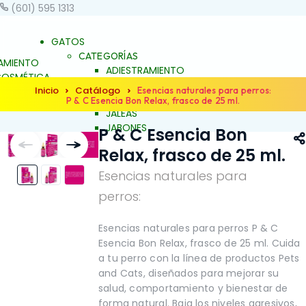
(601) 595 1313
GATOS
CATEGORÍAS
AMIENTO
ADIESTRAMIENTO
OSMÉTICA
DERMOCOSMÉTICA
Inicio
Catálogo
 BIENESTAR
Esencias naturales para perros:
SALUD Y BIENESTAR
P & C Esencia Bon Relax, frasco de 25 ml.
UNCH
JALEAS
JABONES
P & C Esencia Bon
S
NATURALES
ES
Relax, frasco de 25 ml.
ESENCIAS FLORALES
S FLORALES
PRODUCTOS PARA
Esencias naturales para
ARA
ALERGIAS
S
perros:
ARTICULACIONES Y
ACIONES Y
MÚSCULOS
FAMILIAS
NO
OS
BELLEZA Y LIMPIEZA
Esencias naturales para perros P & C
Y LIMPIEZA
CONDUCTA Y
Esencia Bon Relax, frasco de 25 ml. Cuida
TA Y
COMPORTAMIENTO
a tu perro con la línea de productos Pets
TAMIENTO
CONTROL DE PESO
and Cats, diseñados para mejorar su
L DE PESO
PIEL Y PELAJE
salud, comportamiento y bienestar de
ELAJE
REPELENTE
forma natural. Baja los niveles agresivos,