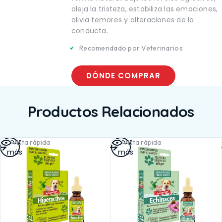
TE
SALUD BUCAL
aleja la tristeza, estabiliza las emociones,
UCAL
SALUD DIGESTIVA
alivia temores y alteraciones de la
IGESTIVA
SALUD INTERNA
conducta.
NTERNA
SALUD
INMUNOLÓGICA
Recomendado por Veterinarios
LÓGICA
SALUD RENAL
ENAL
DÓNDE COMPRAR
Productos Relacionados
Leer
Leer
Vista rápida
Vista rápida
más
más