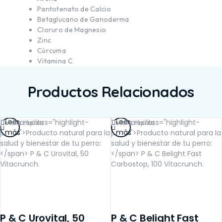
Pantotenato de Calcio
Betaglucano de Ganoderma
Cloruro de Magnesio
Zinc
Cúrcuma
Vitamina C
Productos Relacionados
Leer
Leer
Vista rápida
Vista rápida
más
más
P & C Urovital, 50
P & C Belight Fast