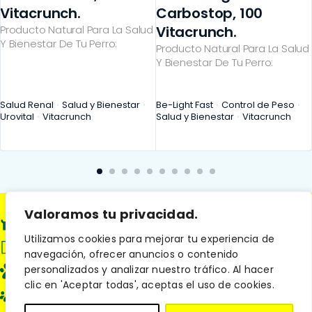
Vitacrunch.
Carbostop, 100
Producto Natural Para La Salud
Vitacrunch.
Y Bienestar De Tu Perro:
Producto Natural Para La Salud
Y Bienestar De Tu Perro:
Salud Renal
Salud y Bienestar
Be-Light Fast
Control de Peso
Urovital
Vitacrunch
Salud y Bienestar
Vitacrunch
Valoramos tu privacidad.
Perros
Utilizamos cookies para mejorar tu experiencia de
Gatos
navegación, ofrecer anuncios o contenido
personalizados y analizar nuestro tráfico. Al hacer
Familias
clic en 'Aceptar todas', aceptas el uso de cookies.
Nosotros