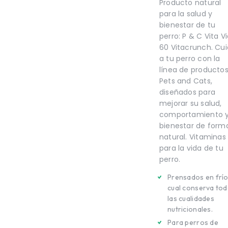
TE
Producto natural
SALUD BUCAL
UCAL
para la salud y
SALUD DIGESTIVA
IGESTIVA
bienestar de tu
SALUD INTERNA
NTERNA
perro: P & C Vita Vi
SALUD
60 Vitacrunch. Cu
INMUNOLÓGICA
LÓGICA
a tu perro con la
SALUD RENAL
ENAL
línea de producto
Pets and Cats,
diseñados para
mejorar su salud,
comportamiento 
bienestar de form
natural. Vitaminas
para la vida de tu
perro.
Prensados en frío
cual conserva to
las cualidades
nutricionales.
Para perros de