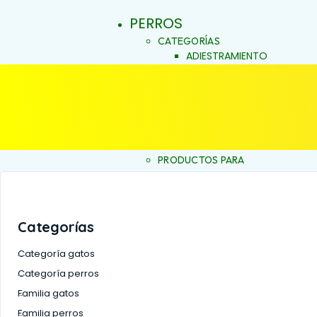
PERROS
CATEGORÍAS
ADIESTRAMIENTO
DERMOCOSMÉTICA
SALUD Y BIENESTAR
VITACRUNCH
JALEAS
JABONES NATURALES
ESENCIAS FLORALES
PRODUCTOS PARA
ALERGIAS
INICIO
ARTICULACIONES Y MÚSCU
BELLEZA Y LIMPIEZA
CONDUCTA Y COMPORTAM
Categorías
CONTROL DE PESO
PIEL Y PELAJE
Categoría gatos
REPELENTE
Categoría perros
SALUD BUCAL
Familia gatos
SALUD DIGESTIVA
SALUD INTERNA
Familia perros