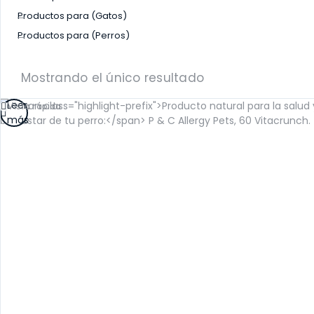
SALUD INMUNOLÓGICA
Productos para (Gatos)
SALUD RENAL
Productos para (Perros)
Mostrando el único resultado
Leer
Vista rápida
más