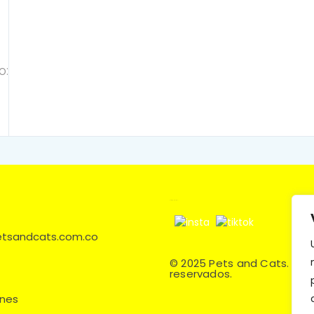
o:
Síguenos en:
petsandcats.com.co
© 2025 Pets and Cats. Tod
reservados.
ones