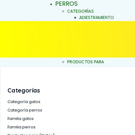
PERROS
CATEGORÍAS
ADIESTRAMIENTO
DERMOCOSMÉTICA
SALUD Y BIENESTAR
VITACRUNCH
JALEAS
JABONES NATURALES
ESENCIAS FLORALES
PRODUCTOS PARA
ALERGIAS
INICIO
ARTICULACIONES Y MÚSCU
BELLEZA Y LIMPIEZA
CONDUCTA Y COMPORTAM
Categorías
CONTROL DE PESO
PIEL Y PELAJE
Categoría gatos
REPELENTE
Categoría perros
SALUD BUCAL
Familia gatos
SALUD DIGESTIVA
SALUD INTERNA
Familia perros
SALUD INMUNOLÓGICA