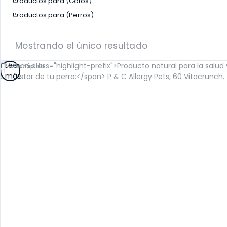
Productos para (Gatos)
SALUD RENAL
Productos para (Perros)
Mostrando el único resultado
Leer
Vista rápida
más