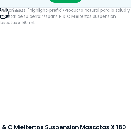
Leer
Vista rápida
más
P & C Mieltertos Suspensión Mascotas X 180