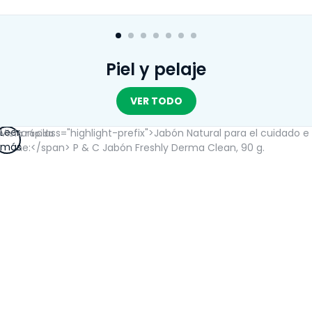
Piel y pelaje
VER TODO
Leer
Vista rápida
más