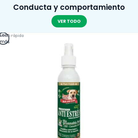
Conducta y comportamiento
VER TODO
Leer
Vista rápida
más