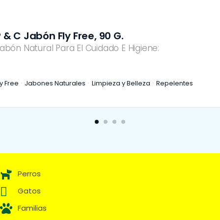
 & C Jabón Fly Free, 90 G.
abón Natural Para El Cuidado E Higiene:
ly Free
Jabones Naturales
Limpieza y Belleza
Repelentes
Perros
Gatos
Familias