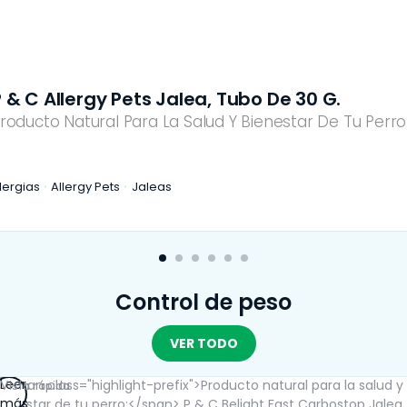
 & C Allergy Pets Jalea, Tubo De 30 G.
roducto Natural Para La Salud Y Bienestar De Tu Perro
lergias
Allergy Pets
Jaleas
Control de peso
VER TODO
Leer
Vista rápida
más