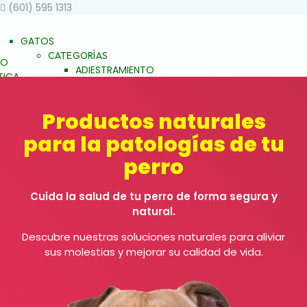
(601) 595 1313
GATOS
CATEGORÍAS
TO
ADIESTRAMIENTO
ICA
DERMOCOSMÉTICA
STAR
SALUD Y BIENESTAR
JALEAS
Productos naturales
JABONES
para la patologías de tu
NATURALES
ESENCIAS FLORALES
perro
ALES
PRODUCTOS PARA
ALERGIAS
Cuida la salud de tu perro de forma segura y
ARTICULACIONES Y
S Y
natural.
MÚSCULOS
FAMILIAS
BELLEZA Y LIMPIEZA
EZA
Descubre nuestras soluciones naturales para aliviar
CONDUCTA Y
sus molestias y mejorar su calidad de vida.
COMPORTAMIENTO
ENTO
CONTROL DE PESO
ESO
PIEL Y PELAJE
REPELENTE