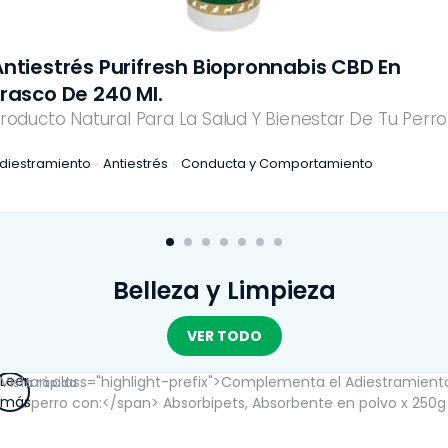
Antiestrés Purifresh Biopronnabis CBD En
Frasco De 240 Ml.
roducto Natural Para La Salud Y Bienestar De Tu Perro
diestramiento
Antiestrés
Conducta y Comportamiento
Belleza y Limpieza
VER TODO
Leer
Vista rápida
más