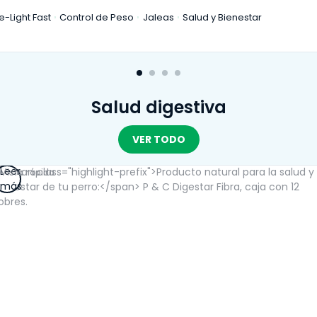
e-Light Fast
Control de Peso
Jaleas
Salud y Bienestar
Salud digestiva
VER TODO
Leer
Vista rápida
más