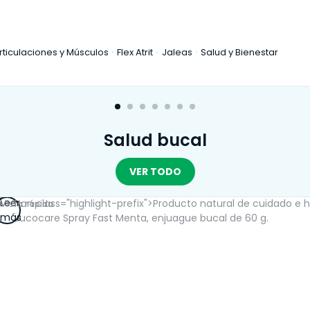
rticulaciones y Músculos
Flex Atrit
Jaleas
Salud y Bienestar
Salud bucal
VER TODO
Leer
Vista rápida
más