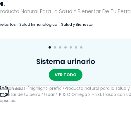
l.
roducto Natural Para La Salud Y Bienestar De Tu Perro
ieltertos
Salud Inmunológica
Salud y Bienestar
Sistema urinario
VER TODO
Leer
Vista rápida
más