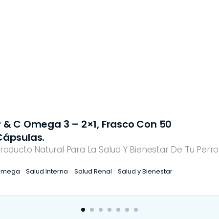
P & C Omega 3 – 2×1, Frasco Con 50
Cápsulas.
roducto Natural Para La Salud Y Bienestar De Tu Perro
Omega
Salud Interna
Salud Renal
Salud y Bienestar