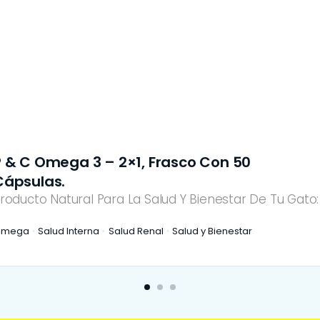
P & C Omega 3 – 2×1, Frasco Con 50
Cápsulas.
roducto Natural Para La Salud Y Bienestar De Tu Gato:
Omega
Salud Interna
Salud Renal
Salud y Bienestar