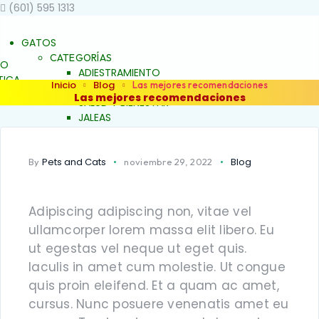
(601) 595 1313
GATOS
CATEGORÍAS
TO
ADIESTRAMIENTO
ICA
Inicio
Blog
Las mejores recomendaciones
DERMOCOSMÉTICA
STAR
Las mejores recomendaciones
SALUD Y BIENESTAR
JALEAS
JABONES
NATURALES
ESENCIAS FLORALES
Pets and Cats
Blog
By
noviembre 29, 2022
ALES
PRODUCTOS PARA
ALERGIAS
ARTICULACIONES Y
Adipiscing adipiscing non, vitae vel
S Y
MÚSCULOS
FAMILIAS
ullamcorper lorem massa elit libero. Eu
BELLEZA Y LIMPIEZA
EZA
ut egestas vel neque ut eget quis.
CONDUCTA Y
Iaculis in amet cum molestie. Ut congue
COMPORTAMIENTO
ENTO
CONTROL DE PESO
quis proin eleifend. Et a quam ac amet,
ESO
PIEL Y PELAJE
cursus. Nunc posuere venenatis amet eu
REPELENTE