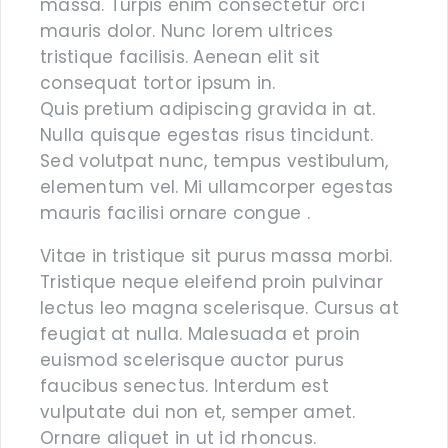
massa. Turpis enim consectetur orci
SALUD BUCAL
mauris dolor. Nunc lorem ultrices
SALUD DIGESTIVA
VA
SALUD INTERNA
tristique facilisis. Aenean elit sit
SALUD
consequat tortor ipsum in.
INMUNOLÓGICA
A
Quis pretium adipiscing gravida in at.
SALUD RENAL
Nulla quisque egestas risus tincidunt.
Sed volutpat nunc, tempus vestibulum,
elementum vel. Mi ullamcorper egestas
mauris facilisi ornare congue .
Vitae in tristique sit purus massa morbi.
Tristique neque eleifend proin pulvinar
lectus leo magna scelerisque. Cursus at
feugiat at nulla. Malesuada et proin
euismod scelerisque auctor purus
faucibus senectus. Interdum est
vulputate dui non et, semper amet.
Ornare aliquet in ut id rhoncus.