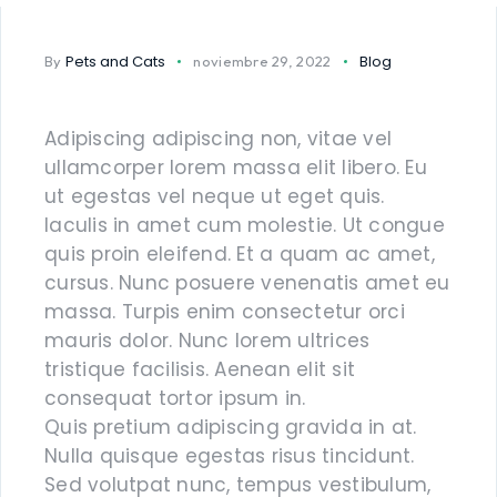
SALUD BUCAL
SALUD DIGESTIVA
VA
SALUD INTERNA
Pets and Cats
Blog
By
noviembre 29, 2022
SALUD
INMUNOLÓGICA
A
SALUD RENAL
Adipiscing adipiscing non, vitae vel
ullamcorper lorem massa elit libero. Eu
ut egestas vel neque ut eget quis.
Iaculis in amet cum molestie. Ut congue
quis proin eleifend. Et a quam ac amet,
cursus. Nunc posuere venenatis amet eu
massa. Turpis enim consectetur orci
mauris dolor. Nunc lorem ultrices
tristique facilisis. Aenean elit sit
consequat tortor ipsum in.
Quis pretium adipiscing gravida in at.
Nulla quisque egestas risus tincidunt.
Sed volutpat nunc, tempus vestibulum,