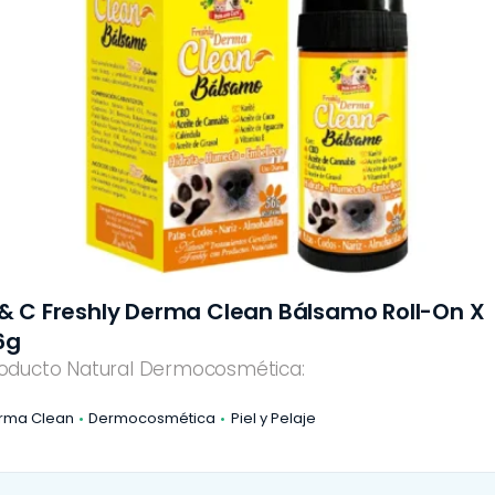
 & C Freshly Derma Clean Bálsamo Roll-On X
6g
oducto Natural Dermocosmética:
rma Clean
Dermocosmética
Piel y Pelaje