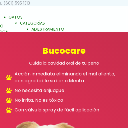
(601) 595 1313
GATOS
CATEGORÍAS
TO
ADIESTRAMIENTO
ICA
DERMOCOSMÉTICA
STAR
SALUD Y BIENESTAR
JALEAS
Bucocare
JABONES
NATURALES
Cuida la cavidad oral de tu perro
ESENCIAS FLORALES
ALES
PRODUCTOS PARA
Acción inmediata eliminando el mal aliento,
ALERGIAS
con agradable sabor a Menta
ARTICULACIONES Y
S Y
MÚSCULOS
FAMILIAS
No necesita enjuague
BELLEZA Y LIMPIEZA
EZA
No irrita, No es tóxico
CONDUCTA Y
COMPORTAMIENTO
Con válvula spray de fácil aplicación
ENTO
CONTROL DE PESO
ESO
PIEL Y PELAJE
REPELENTE