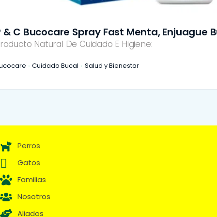
P & C Bucocare Spray Fast Menta, Enjuague B
roducto Natural De Cuidado E Higiene:
ucocare
Cuidado Bucal
Salud y Bienestar
Perros
Gatos
Familias
Nosotros
Aliados